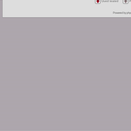
Uued teated
P
Powered by
ph