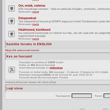
Ost, müük, vahetus
Kõik muusikaga seonduv - mida on pakkuda müügiks, ostmiseks, vahetusek
Moderaator
marek
Ettepanekud
Teie ettepanekud foorumi ja EDMFK tegevuse kohta! Postitamiseks peab olema
Moderaator
marek
Hääletused, küsitlused
Kui vastuseid küsimusele on rohkem kui mitu, siis siin saab ehk asi selgem
registreeritud kasutaja!
Moderaator
marek
Satellite forums in ENGLISH
Märgi kõik alafoorumid loetuks
Kes on foorumil
Kasutajad on postitanud
12828
teadet
Kokku on
462
liitunud kasutajat
Uusim liitunud kasutaja on
etufazokaq
Foorumis on hetkel kokku
161
kasutajat :: 0 Liitunud, 0 Varjatud ja 161 Külalist
Rekordarv külastajaid(
3944
) oli siin foorumil 30. juuli, 2026 20:24
Foorumil olevad liitunud kasutajad: Puudub
Andmed põhinevad viimase viie minuti põhjal
Logi sisse
Kasutajanimi:
Parool: