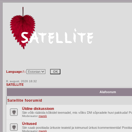
Language / :
8. august, 2026 18:32
SATELLITE
Alafoorum
Satellite foorumid
Üldine diskussioon
Siin võib rääkida kõikidel teemadel, mis võiks DM sõpradele huvi pakkuda! Po
Moderaator
marek
Üritused
Siin saab postitada ürituste teateid ja toimunud üritusi kommenteerida! Posti
Moderaator
marek