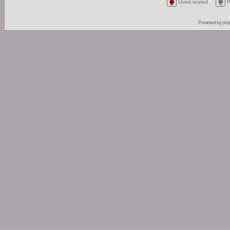
Uued teated
P
Powered by
ph