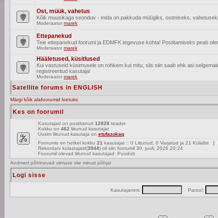
Ost, müük, vahetus
Kõik muusikaga seonduv - mida on pakkuda müügiks, ostmiseks, vahetusek
Moderaator
marek
Ettepanekud
Teie ettepanekud foorumi ja EDMFK tegevuse kohta! Postitamiseks peab olema
Moderaator
marek
Hääletused, küsitlused
Kui vastuseid küsimusele on rohkem kui mitu, siis siin saab ehk asi selgem
registreeritud kasutaja!
Moderaator
marek
Satellite forums in ENGLISH
Märgi kõik alafoorumid loetuks
Kes on foorumil
Kasutajad on postitanud
12828
teadet
Kokku on
462
liitunud kasutajat
Uusim liitunud kasutaja on
etufazokaq
Foorumis on hetkel kokku
21
kasutajat :: 0 Liitunud, 0 Varjatud ja 21 Külalist [
A
Rekordarv külastajaid(
3944
) oli siin foorumil 30. juuli, 2026 20:24
Foorumil olevad liitunud kasutajad: Puudub
Andmed põhinevad viimase viie minuti põhjal
Logi sisse
Kasutajanimi:
Parool: