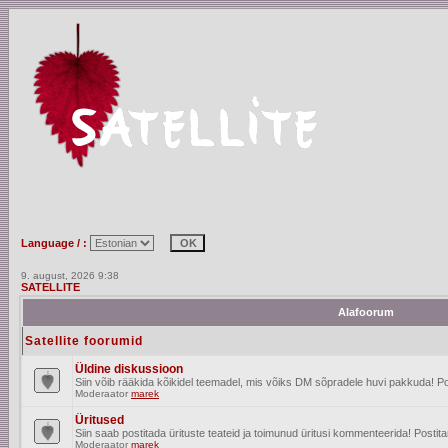
Language / :
9. august, 2026 9:38
SATELLITE
Alafoorum
Satellite foorumid
Üldine diskussioon
Siin võib rääkida kõikidel teemadel, mis võiks DM sõpradele huvi pakkuda! Po
Moderaator
marek
Üritused
Siin saab postitada ürituste teateid ja toimunud üritusi kommenteerida! Posti
Moderaator
marek