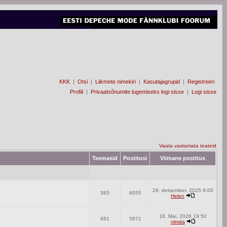
KKK
|
Otsi
|
Liikmete nimekiri
|
Kasutajagrupid
|
Registreeri
Profiil
|
Privaatsõnumite lugemiseks logi sisse
|
Logi sisse
Vaata vastamata teateid
Teemasid
Postitusi
Viimane postitus
29. detsember, 2025 8:00
383
6055
Helen
18. Mai, 2026 19:50
681
5871
nlmda