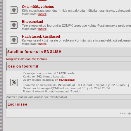
Ost, müük, vahetus
Kõik muusikaga seonduv - mida on pakkuda müügiks, ostmiseks, vahetusek
Moderaator
marek
Ettepanekud
Teie ettepanekud foorumi ja EDMFK tegevuse kohta! Postitamiseks peab olema
Moderaator
marek
Hääletused, küsitlused
Kui vastuseid küsimusele on rohkem kui mitu, siis siin saab ehk asi selgemak
Moderaator
marek
Satellite forums in ENGLISH
Märgi kõik alafoorumid loetuks
Kes on foorumil
Kasutajad on postitanud
12828
teadet
Kokku on
462
liitunud kasutajat
Uusim liitunud kasutaja on
etufazokaq
Foorumis on hetkel kokku
22
kasutajat :: 0 Liitunud, 0 Varjatud ja 22 Külalist [
A
Rekordarv külastajaid(
3944
) oli siin foorumil 30. juuli, 2026 20:24
Foorumil olevad liitunud kasutajad: Puudub
Andmed põhinevad viimase viie minuti põhjal
Logi sisse
Kasutaj