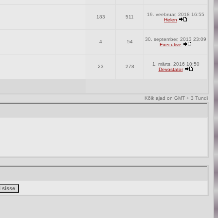
19. veebruar, 2018 16:55
183
511
Helen
30. september, 2013 23:09
4
54
Executive
1. märts, 2016 10:50
23
278
Devostator
Kõik ajad on GMT + 3 Tundi