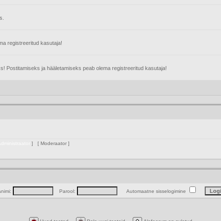
s.
 registreeritud kasutaja!
s! Postitamiseks ja hääletamiseks peab olema registreeritud kasutaja!
dministraator
] [
Moderaator
]
animi:
Parool:
Automaatne sisselogimine