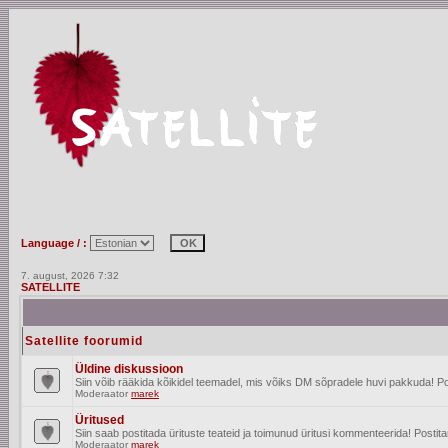
Language / :
7. august, 2026 7:32
SATELLITE
Satellite foorumid
Üldine diskussioon
Siin võib rääkida kõikidel teemadel, mis võiks DM sõpradele huvi pakkuda! Po
Moderaator
marek
Üritused
Siin saab postitada ürituste teateid ja toimunud üritusi kommenteerida! Posti
Moderaator
marek