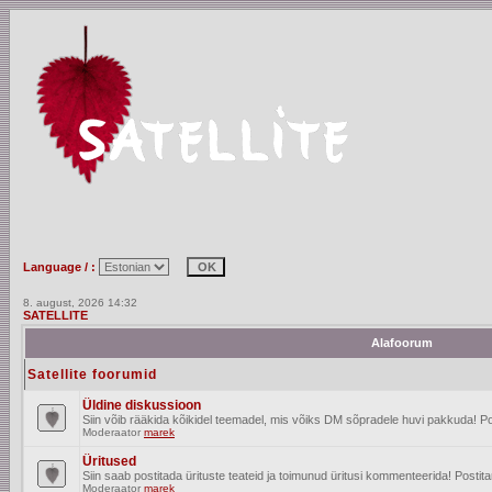
Language / :
8. august, 2026 14:32
SATELLITE
Alafoorum
Satellite foorumid
Üldine diskussioon
Siin võib rääkida kõikidel teemadel, mis võiks DM sõpradele huvi pakkuda! Po
Moderaator
marek
Üritused
Siin saab postitada ürituste teateid ja toimunud üritusi kommenteerida! Posti
Moderaator
marek