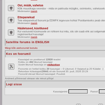
Ost, müük, vahetus
Kõik muusikaga seonduv - mida on pakkuda müügiks, ostmiseks, vahetusek
Moderaator
marek
Ettepanekud
Teie ettepanekud foorumi ja EDMFK tegevuse kohta! Postitamiseks peab olema
Moderaator
marek
Hääletused, küsitlused
Kui vastuseid küsimusele on rohkem kui mitu, siis siin saab ehk asi selgem
registreeritud kasutaja!
Moderaator
marek
Satellite forums in ENGLISH
Märgi kõik alafoorumid loetuks
Kes on foorumil
Kasutajad on postitanud
12828
teadet
Kokku on
462
liitunud kasutajat
Uusim liitunud kasutaja on
etufazokaq
Foorumis on hetkel kokku
20
kasutajat :: 0 Liitunud, 0 Varjatud ja 20 Külalist [
A
Rekordarv külastajaid(
3944
) oli siin foorumil 30. juuli, 2026 20:24
Foorumil olevad liitunud kasutajad: Puudub
Andmed põhinevad viimase viie minuti põhjal
Logi sisse
Kasutajanimi:
Parool: