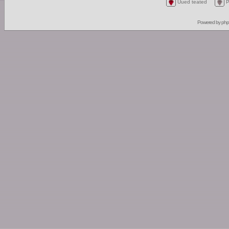
Uued teated
P
Powered by
ph