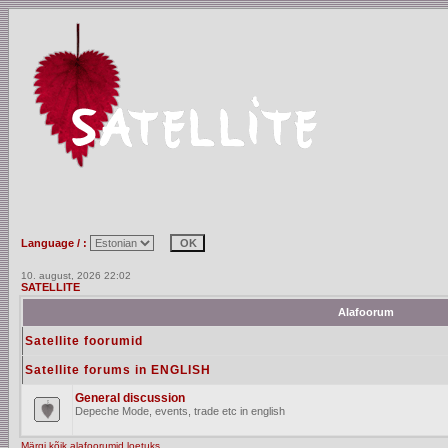
Language / :
10. august, 2026 22:02
SATELLITE
Alafoorum
Satellite foorumid
Satellite forums in ENGLISH
General discussion
Depeche Mode, events, trade etc in english
Märgi kõik alafoorumid loetuks