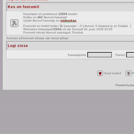
Kes on foorumil
Kasutajad on postitanud
12828
teadet
Kokku on
462
liitunud kasutajat
Uusim liitunud kasutaja on
etufazokaq
Foorumis on hetkel kokku
11
kasutajat :: 0 Liitunud, 0 Varjatud ja 11 Külalist [
A
Rekordarv külastajaid(
3944
) oli siin foorumil 30. juuli, 2026 20:24
Foorumil olevad liitunud kasutajad: Puudub
Andmed põhinevad viimase viie minuti põhjal
Logi sisse
Kasutajanimi:
Parool:
Uued teated
P
Powered by
ph