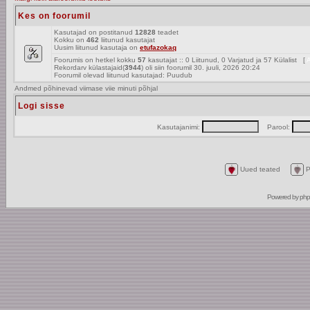
Kes on foorumil
Kasutajad on postitanud
12828
teadet
Kokku on
462
liitunud kasutajat
Uusim liitunud kasutaja on
etufazokaq
Foorumis on hetkel kokku
57
kasutajat :: 0 Liitunud, 0 Varjatud ja 57 Külalist [
A
Rekordarv külastajaid(
3944
) oli siin foorumil 30. juuli, 2026 20:24
Foorumil olevad liitunud kasutajad: Puudub
Andmed põhinevad viimase viie minuti põhjal
Logi sisse
Kasutajanimi:
Parool:
Uued teated
P
Powered by
ph