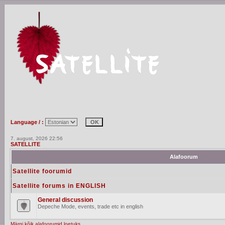
Language / :
7. august, 2026 22:56
SATELLITE
Alafoorum
Satellite foorumid
Satellite forums in ENGLISH
General discussion
Depeche Mode, events, trade etc in english
Märgi kõik alafoorumid loetuks