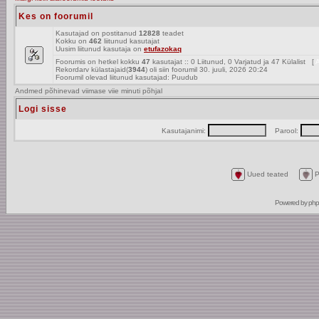
Kes on foorumil
Kasutajad on postitanud
12828
teadet
Kokku on
462
liitunud kasutajat
Uusim liitunud kasutaja on
etufazokaq
Foorumis on hetkel kokku
47
kasutajat :: 0 Liitunud, 0 Varjatud ja 47 Külalist [
A
Rekordarv külastajaid(
3944
) oli siin foorumil 30. juuli, 2026 20:24
Foorumil olevad liitunud kasutajad: Puudub
Andmed põhinevad viimase viie minuti põhjal
Logi sisse
Kasutajanimi:
Parool:
Uued teated
P
Powered by
ph