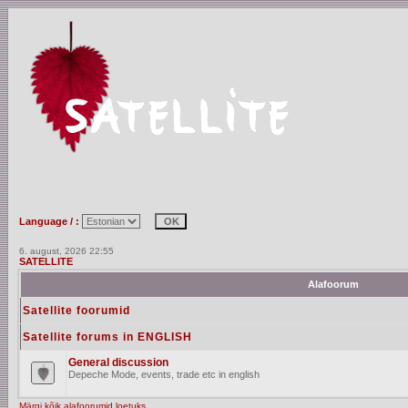
Language / :
6. august, 2026 22:55
SATELLITE
Alafoorum
Satellite foorumid
Satellite forums in ENGLISH
General discussion
Depeche Mode, events, trade etc in english
Märgi kõik alafoorumid loetuks