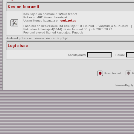
Kes on foorumil
Kasutajad on postitanud
12828
teadet
Kokku on
462
liitunud kasutajat
Uusim liitunud kasutaja on
etufazokaq
Foorumis on hetkel kokku
53
kasutajat :: 0 Liitunud, 0 Varjatud ja 53 Külalist [
A
Rekordarv külastajaid(
3944
) oli siin foorumil 30. juuli, 2026 20:24
Foorumil olevad liitunud kasutajad: Puudub
Andmed põhinevad viimase viie minuti põhjal
Logi sisse
Kasutajanimi:
Parool:
Uued teated
P
Powered by
ph