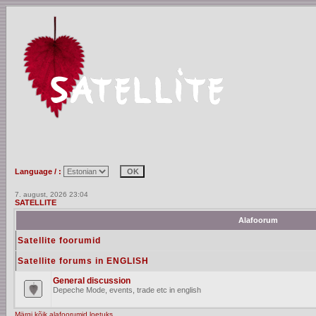
Language / :
7. august, 2026 23:04
SATELLITE
Alafoorum
Satellite foorumid
Satellite forums in ENGLISH
General discussion
Depeche Mode, events, trade etc in english
Märgi kõik alafoorumid loetuks