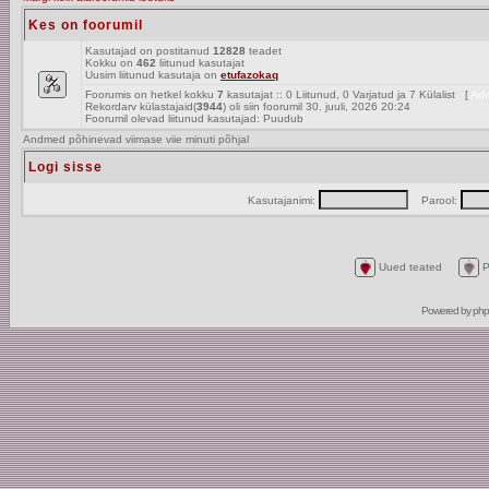
Kes on foorumil
Kasutajad on postitanud
12828
teadet
Kokku on
462
liitunud kasutajat
Uusim liitunud kasutaja on
etufazokaq
Foorumis on hetkel kokku
7
kasutajat :: 0 Liitunud, 0 Varjatud ja 7 Külalist [
Adm
Rekordarv külastajaid(
3944
) oli siin foorumil 30. juuli, 2026 20:24
Foorumil olevad liitunud kasutajad: Puudub
Andmed põhinevad viimase viie minuti põhjal
Logi sisse
Kasutajanimi:
Parool:
Uued teated
P
Powered by
ph