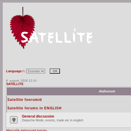
Language / :
6. august, 2026 12:14
SATELLITE
Alafoorum
Satellite foorumid
Satellite forums in ENGLISH
General discussion
Depeche Mode, events, trade etc in english
Märgi kõik alafoorumid loetuks