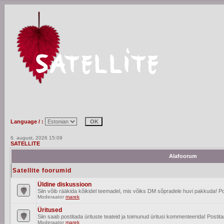
Language / :
6. august, 2026 15:09
SATELLITE
Alafoorum
Satellite foorumid
Üldine diskussioon
Siin võib rääkida kõikidel teemadel, mis võiks DM sõpradele huvi pakkuda! Po
Moderaator
marek
Üritused
Siin saab postitada ürituste teateid ja toimunud üritusi kommenteerida! Posti
Moderaator
marek