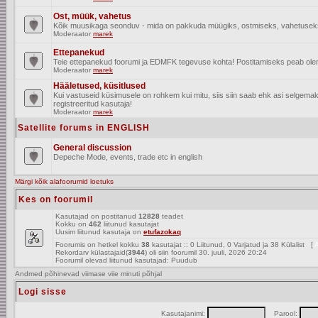
Ost, müük, vahetus
Kõik muusikaga seonduv - mida on pakkuda müügiks, ostmiseks, vahetusek
Moderaator
marek
Ettepanekud
Teie ettepanekud foorumi ja EDMFK tegevuse kohta! Postitamiseks peab olema
Moderaator
marek
Hääletused, küsitlused
Kui vastuseid küsimusele on rohkem kui mitu, siis siin saab ehk asi selgem
registreeritud kasutaja!
Moderaator
marek
Satellite forums in ENGLISH
General discussion
Depeche Mode, events, trade etc in english
Märgi kõik alafoorumid loetuks
Kes on foorumil
Kasutajad on postitanud
12828
teadet
Kokku on
462
liitunud kasutajat
Uusim liitunud kasutaja on
etufazokaq
Foorumis on hetkel kokku
38
kasutajat :: 0 Liitunud, 0 Varjatud ja 38 Külalist [
A
Rekordarv külastajaid(
3944
) oli siin foorumil 30. juuli, 2026 20:24
Foorumil olevad liitunud kasutajad: Puudub
Andmed põhinevad viimase viie minuti põhjal
Logi sisse
Kasutajanimi:
Parool: