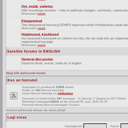
Ost, müük, vahetus
Kõik muusikaga seonduv - mida on pakkuda müügiks, ostmiseks, vahetusek
Moderaator
marek
Ettepanekud
Teie ettepanekud foorumi ja EDMFK tegevuse kohta! Postitamiseks peab olema
Moderaator
marek
Hääletused, küsitlused
Kui vastuseid küsimusele on rohkem kui mitu, siis siin saab ehk asi selgem
registreeritud kasutaja!
Moderaator
marek
Satellite forums in ENGLISH
General discussion
Depeche Mode, events, trade etc in english
Märgi kõik alafoorumid loetuks
Kes on foorumil
Kasutajad on postitanud
12828
teadet
Kokku on
462
liitunud kasutajat
Uusim liitunud kasutaja on
etufazokaq
Foorumis on hetkel kokku
297
kasutajat :: 0 Liitunud, 0 Varjatud ja 297 Külalist
Rekordarv külastajaid(
3944
) oli siin foorumil 30. juuli, 2026 20:24
Foorumil olevad liitunud kasutajad: Puudub
Andmed põhinevad viimase viie minuti põhjal
Logi sisse
Kasutajanimi:
Parool: