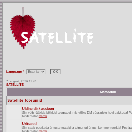
Language / :
7. august, 2026 11:44
SATELLITE
Alafoorum
Satellite foorumid
Üldine diskussioon
Siin võib rääkida kõikidel teemadel, mis võiks DM sõpradele huvi pakkuda! Po
Moderaator
marek
Üritused
Siin saab postitada ürituste teateid ja toimunud üritusi kommenteerida! Posti
Moderaator
marek