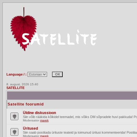
Language / :
8. august, 2026 15:40
SATELLITE
Satellite foorumid
Üldine diskussioon
Siin võib rääkida kõikidel teemadel, mis võiks DM sõpradele huvi pakkuda! Po
Moderaator
marek
Üritused
Siin saab postitada ürituste teateid ja toimunud üritusi kommenteerida! Posti
Moderaator
marek