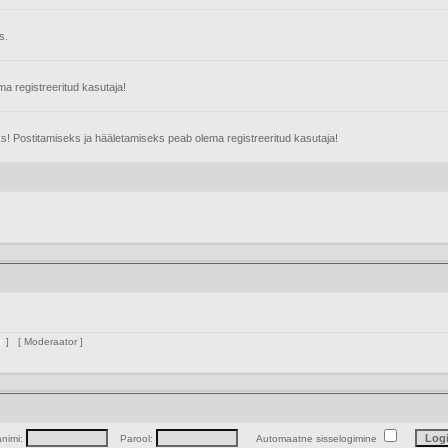
s.
 registreeritud kasutaja!
s! Postitamiseks ja hääletamiseks peab olema registreeritud kasutaja!
inistraator
] [
Moderaator
]
animi:
Parool:
Automaatne sisselogimine