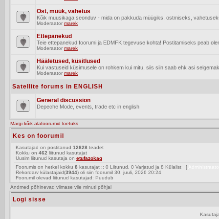
Ost, müük, vahetus
Kõik muusikaga seonduv - mida on pakkuda müügiks, ostmiseks, vahetusek
Moderaator
marek
Ettepanekud
Teie ettepanekud foorumi ja EDMFK tegevuse kohta! Postitamiseks peab olema
Moderaator
marek
Hääletused, küsitlused
Kui vastuseid küsimusele on rohkem kui mitu, siis siin saab ehk asi selgemak
Moderaator
marek
Satellite forums in ENGLISH
General discussion
Depeche Mode, events, trade etc in english
Märgi kõik alafoorumid loetuks
Kes on foorumil
Kasutajad on postitanud
12828
teadet
Kokku on
462
liitunud kasutajat
Uusim liitunud kasutaja on
etufazokaq
Foorumis on hetkel kokku
8
kasutajat :: 0 Liitunud, 0 Varjatud ja 8 Külalist [
Adm
Rekordarv külastajaid(
3944
) oli siin foorumil 30. juuli, 2026 20:24
Foorumil olevad liitunud kasutajad: Puudub
Andmed põhinevad viimase viie minuti põhjal
Logi sisse
Kasutaj