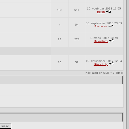
19. veebruar, 2018 16:55
183
511
Helen
30. september, 2013 23:09
4
54
Executive
1. märts, 2016 10:50
23
278
Devostator
10. detsember, 2017 12:34
30
59
Black Tulip
Kõik ajad on GMT + 3 Tundi