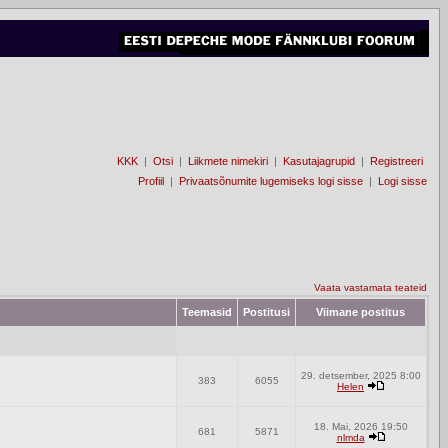
KKK
|
Otsi
|
Liikmete nimekiri
|
Kasutajagrupid
|
Registreeri
Profiil
|
Privaatsõnumite lugemiseks logi sisse
|
Logi sisse
Vaata vastamata teateid
Teemasid
Postitusi
Viimane postitus
29. detsember, 2025 8:00
383
6055
Helen
18. Mai, 2026 19:50
681
5871
nlmda