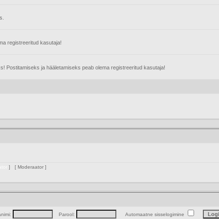
s.
 registreeritud kasutaja!
s! Postitamiseks ja hääletamiseks peab olema registreeritud kasutaja!
dministraator
] [
Moderaator
]
animi:
Parool:
Automaatne sisselogimine