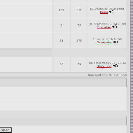
19. veebruar, 2018 16:55
183
511
Helen
30. september, 2013 23:09
4
54
Executive
1. märts, 2016 10:50
23
278
Devostator
10. detsember, 2017 12:34
30
59
Black Tulip
Kõik ajad on GMT + 3 Tundi