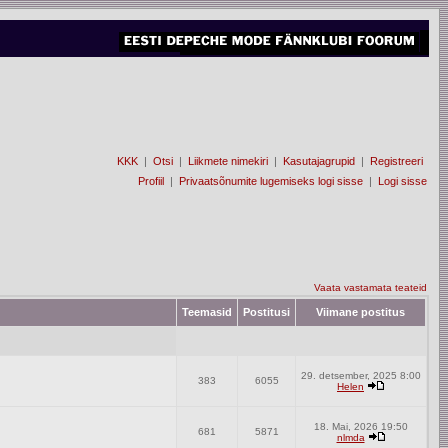
KKK
|
Otsi
|
Liikmete nimekiri
|
Kasutajagrupid
|
Registreeri
Profiil
|
Privaatsõnumite lugemiseks logi sisse
|
Logi sisse
Vaata vastamata teateid
Teemasid
Postitusi
Viimane postitus
29. detsember, 2025 8:00
383
6055
Helen
18. Mai, 2026 19:50
681
5871
nlmda