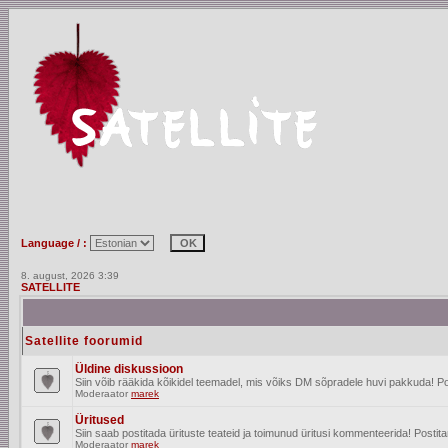
Language / :
8. august, 2026 3:39
SATELLITE
Satellite foorumid
Üldine diskussioon
Siin võib rääkida kõikidel teemadel, mis võiks DM sõpradele huvi pakkuda! Po
Moderaator
marek
Üritused
Siin saab postitada ürituste teateid ja toimunud üritusi kommenteerida! Posti
Moderaator
marek