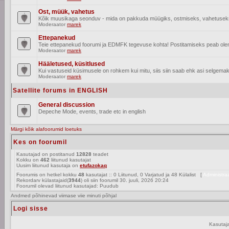
Ost, müük, vahetus
Kõik muusikaga seonduv - mida on pakkuda müügiks, ostmiseks, vahetusek
Moderaator
marek
Ettepanekud
Teie ettepanekud foorumi ja EDMFK tegevuse kohta! Postitamiseks peab olema
Moderaator
marek
Hääletused, küsitlused
Kui vastuseid küsimusele on rohkem kui mitu, siis siin saab ehk asi selgemak
Moderaator
marek
Satellite forums in ENGLISH
General discussion
Depeche Mode, events, trade etc in english
Märgi kõik alafoorumid loetuks
Kes on foorumil
Kasutajad on postitanud
12828
teadet
Kokku on
462
liitunud kasutajat
Uusim liitunud kasutaja on
etufazokaq
Foorumis on hetkel kokku
48
kasutajat :: 0 Liitunud, 0 Varjatud ja 48 Külalist [
A
Rekordarv külastajaid(
3944
) oli siin foorumil 30. juuli, 2026 20:24
Foorumil olevad liitunud kasutajad: Puudub
Andmed põhinevad viimase viie minuti põhjal
Logi sisse
Kasutaj