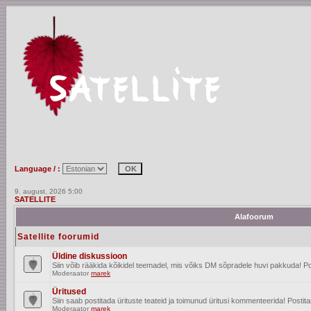
Language / :
9. august, 2026 5:00
SATELLITE
Alafoorum
Satellite foorumid
Üldine diskussioon
Siin võib rääkida kõikidel teemadel, mis võiks DM sõpradele huvi pakkuda! Po
Moderaator
marek
Üritused
Siin saab postitada ürituste teateid ja toimunud üritusi kommenteerida! Posti
Moderaator
marek