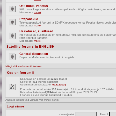
Ost, müük, vahetus
Kõik muusikaga seonduv - mida on pakkuda müügiks, ostmiseks, vahetusek
Moderaator
marek
Ettepanekud
Teie ettepanekud foorumi ja EDMFK tegevuse kohta! Postitamiseks peab olema
Moderaator
marek
Hääletused, küsitlused
Kui vastuseid küsimusele on rohkem kui mitu, siis siin saab ehk asi selgem
registreeritud kasutaja!
Moderaator
marek
Satellite forums in ENGLISH
General discussion
Depeche Mode, events, trade etc in english
Märgi kõik alafoorumid loetuks
Kes on foorumil
Kasutajad on postitanud
12828
teadet
Kokku on
462
liitunud kasutajat
Uusim liitunud kasutaja on
etufazokaq
Foorumis on hetkel kokku
137
kasutajat :: 0 Liitunud, 0 Varjatud ja 137 Külalist
Rekordarv külastajaid(
3944
) oli siin foorumil 30. juuli, 2026 20:24
Foorumil olevad liitunud kasutajad: Puudub
Andmed põhinevad viimase viie minuti põhjal
Logi sisse
Kasutajanimi:
Parool: