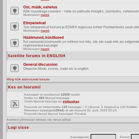
Ost, müük, vahetus
Kõik muusikaga seonduv - mida on pakkuda müügiks, ostmiseks, vahetusek
Moderaator
marek
Ettepanekud
Teie ettepanekud foorumi ja EDMFK tegevuse kohta! Postitamiseks peab olema
Moderaator
marek
Hääletused, küsitlused
Kui vastuseid küsimusele on rohkem kui mitu, siis siin saab ehk asi selgem
registreeritud kasutaja!
Moderaator
marek
Satellite forums in ENGLISH
General discussion
Depeche Mode, events, trade etc in english
Märgi kõik alafoorumid loetuks
Kes on foorumil
Kasutajad on postitanud
12828
teadet
Kokku on
462
liitunud kasutajat
Uusim liitunud kasutaja on
etufazokaq
Foorumis on hetkel kokku
132
kasutajat :: 0 Liitunud, 0 Varjatud ja 132 Külalist
Rekordarv külastajaid(
3944
) oli siin foorumil 30. juuli, 2026 20:24
Foorumil olevad liitunud kasutajad: Puudub
Andmed põhinevad viimase viie minuti põhjal
Logi sisse
Kasutajanimi:
Parool: