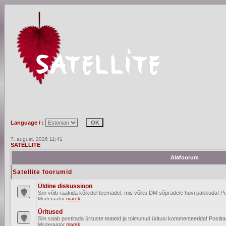
Language / :
7. august, 2026 11:41
SATELLITE
Alafoorum
Satellite foorumid
Üldine diskussioon
Siin võib rääkida kõikidel teemadel, mis võiks DM sõpradele huvi pakkuda! Po
Moderaator
marek
Üritused
Siin saab postitada ürituste teateid ja toimunud üritusi kommenteerida! Posti
Moderaator
marek