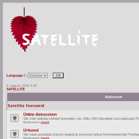
Language / :
9. august, 2026 4:36
SATELLITE
Alafoorum
Satellite foorumid
Üldine diskussioon
Siin võib rääkida kõikidel teemadel, mis võiks DM sõpradele huvi pakkuda! Po
Moderaator
marek
Üritused
Siin saab postitada ürituste teateid ja toimunud üritusi kommenteerida! Posti
Moderaator
marek