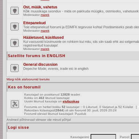
Ost, müük, vahetus
Kõik muusikaga seonduv - mida on pakkuda müügiks, ostmiseks, vahetusek
Moderaator
marek
Ettepanekud
Teie ettepanekud foorumi ja EDMFK tegevuse kohta! Postitamiseks peab olema
Moderaator
marek
Hääletused, küsitlused
Kui vastuseid küsimusele on rohkem kui mitu, siis siin saab ehk asi selgem
registreeritud kasutaja!
Moderaator
marek
Satellite forums in ENGLISH
General discussion
Depeche Mode, events, trade etc in english
Märgi kõik alafoorumid loetuks
Kes on foorumil
Kasutajad on postitanud
12828
teadet
Kokku on
462
liitunud kasutajat
Uusim liitunud kasutaja on
etufazokaq
Foorumis on hetkel kokku
52
kasutajat :: 0 Liitunud, 0 Varjatud ja 52 Külalist [
A
Rekordarv külastajaid(
3944
) oli siin foorumil 30. juuli, 2026 20:24
Foorumil olevad liitunud kasutajad: Puudub
Andmed põhinevad viimase viie minuti põhjal
Logi sisse
Kasutajanimi:
Parool: