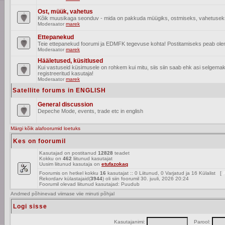
Ost, müük, vahetus
Kõik muusikaga seonduv - mida on pakkuda müügiks, ostmiseks, vahetusek
Moderaator
marek
Ettepanekud
Teie ettepanekud foorumi ja EDMFK tegevuse kohta! Postitamiseks peab olema
Moderaator
marek
Hääletused, küsitlused
Kui vastuseid küsimusele on rohkem kui mitu, siis siin saab ehk asi selgem
registreeritud kasutaja!
Moderaator
marek
Satellite forums in ENGLISH
General discussion
Depeche Mode, events, trade etc in english
Märgi kõik alafoorumid loetuks
Kes on foorumil
Kasutajad on postitanud
12828
teadet
Kokku on
462
liitunud kasutajat
Uusim liitunud kasutaja on
etufazokaq
Foorumis on hetkel kokku
16
kasutajat :: 0 Liitunud, 0 Varjatud ja 16 Külalist [
A
Rekordarv külastajaid(
3944
) oli siin foorumil 30. juuli, 2026 20:24
Foorumil olevad liitunud kasutajad: Puudub
Andmed põhinevad viimase viie minuti põhjal
Logi sisse
Kasutajanimi:
Parool: