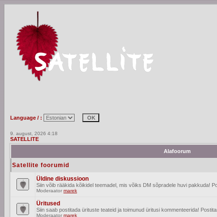
Language / :
9. august, 2026 4:18
SATELLITE
Alafoorum
Satellite foorumid
Üldine diskussioon
Siin võib rääkida kõikidel teemadel, mis võiks DM sõpradele huvi pakkuda! Po
Moderaator
marek
Üritused
Siin saab postitada ürituste teateid ja toimunud üritusi kommenteerida! Posti
Moderaator
marek