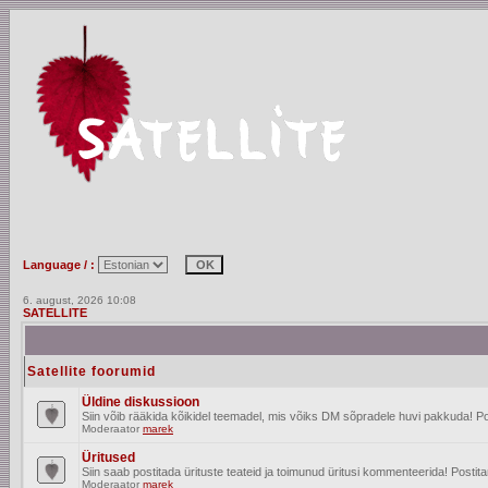
Language / :
6. august, 2026 10:08
SATELLITE
Satellite foorumid
Üldine diskussioon
Siin võib rääkida kõikidel teemadel, mis võiks DM sõpradele huvi pakkuda! Po
Moderaator
marek
Üritused
Siin saab postitada ürituste teateid ja toimunud üritusi kommenteerida! Posti
Moderaator
marek