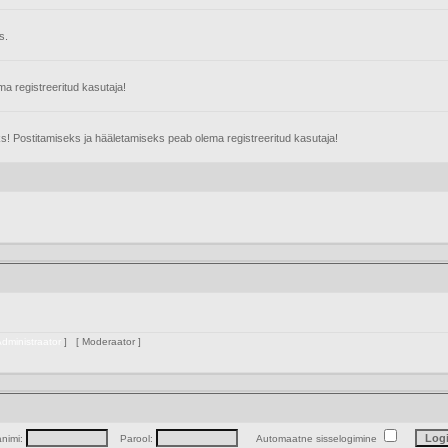
s.
 registreeritud kasutaja!
s! Postitamiseks ja hääletamiseks peab olema registreeritud kasutaja!
dministraator
] [
Moderaator
]
animi:
Parool:
Automaatne sisselogimine