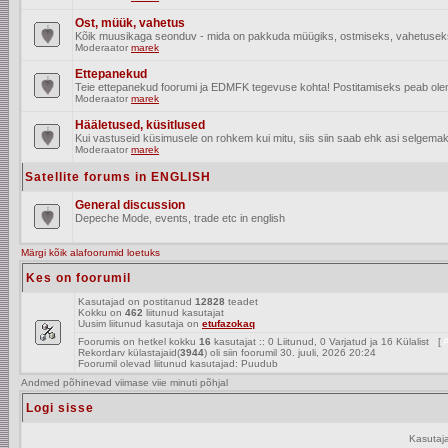
Ost, müük, vahetus
Kõik muusikaga seonduv - mida on pakkuda müügiks, ostmiseks, vahetusek
Moderaator
marek
Ettepanekud
Teie ettepanekud foorumi ja EDMFK tegevuse kohta! Postitamiseks peab olema
Moderaator
marek
Hääletused, küsitlused
Kui vastuseid küsimusele on rohkem kui mitu, siis siin saab ehk asi selgemak
Moderaator
marek
Satellite forums in ENGLISH
General discussion
Depeche Mode, events, trade etc in english
Märgi kõik alafoorumid loetuks
Kes on foorumil
Kasutajad on postitanud
12828
teadet
Kokku on
462
liitunud kasutajat
Uusim liitunud kasutaja on
etufazokaq
Foorumis on hetkel kokku
16
kasutajat :: 0 Liitunud, 0 Varjatud ja 16 Külalist [
A
Rekordarv külastajaid(
3944
) oli siin foorumil 30. juuli, 2026 20:24
Foorumil olevad liitunud kasutajad: Puudub
Andmed põhinevad viimase viie minuti põhjal
Logi sisse
Kasutaj