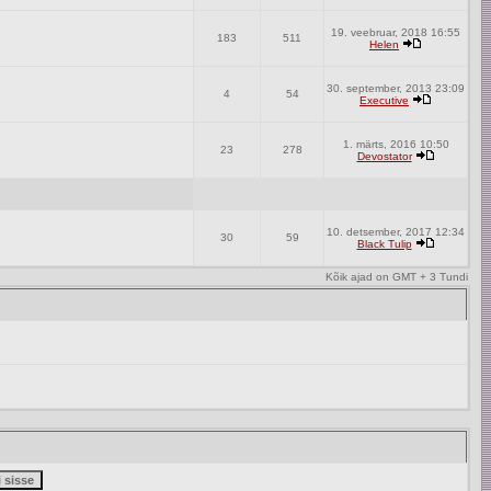
19. veebruar, 2018 16:55
183
511
Helen
30. september, 2013 23:09
4
54
Executive
1. märts, 2016 10:50
23
278
Devostator
10. detsember, 2017 12:34
30
59
Black Tulip
Kõik ajad on GMT + 3 Tundi