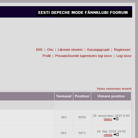
KKK
|
Otsi
|
Liikmete nimekiri
|
Kasutajagrupid
|
Registreeri
Profiil
|
Privaatsõnumite lugemiseks logi sisse
|
Logi sisse
Vaata vastamata teateid
Teemasid
Postitusi
Viimane postitus
29. detsember, 2025 8:00
383
6055
Helen
18. Mai, 2026 19:50
681
5871
nlmda