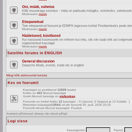
Ost, müük, vahetus
Kõik muusikaga seonduv - mida on pakkuda müügiks, ostmiseks, vahetusek
Moderaator
marek
Ettepanekud
Teie ettepanekud foorumi ja EDMFK tegevuse kohta! Postitamiseks peab olema
Moderaator
marek
Hääletused, küsitlused
Kui vastuseid küsimusele on rohkem kui mitu, siis siin saab ehk asi selgem
registreeritud kasutaja!
Moderaator
marek
Satellite forums in ENGLISH
General discussion
Depeche Mode, events, trade etc in english
Märgi kõik alafoorumid loetuks
Kes on foorumil
Kasutajad on postitanud
12828
teadet
Kokku on
462
liitunud kasutajat
Uusim liitunud kasutaja on
etufazokaq
Foorumis on hetkel kokku
12
kasutajat :: 0 Liitunud, 0 Varjatud ja 12 Külalist [
A
Rekordarv külastajaid(
3944
) oli siin foorumil 30. juuli, 2026 20:24
Foorumil olevad liitunud kasutajad: Puudub
Andmed põhinevad viimase viie minuti põhjal
Logi sisse
Kasutajanimi:
Parool: