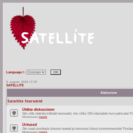
Language / :
8. august, 2026 17:20
SATELLITE
Alafoorum
Satellite foorumid
Üldine diskussioon
Siin võib rääkida kõikidel teemadel, mis võiks DM sõpradele huvi pakkuda! Po
Moderaator
marek
Üritused
Siin saab postitada ürituste teateid ja toimunud üritusi kommenteerida! Posti
Moderaator
marek