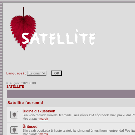
Language / :
6. august, 2026 8:08
SATELLITE
Satellite foorumid
Üldine diskussioon
Siin võib rääkida kõikidel teemadel, mis võiks DM sõpradele huvi pakkuda! Po
Moderaator
marek
Üritused
Siin saab postitada ürituste teateid ja toimunud üritusi kommenteerida! Posti
Moderaator
marek