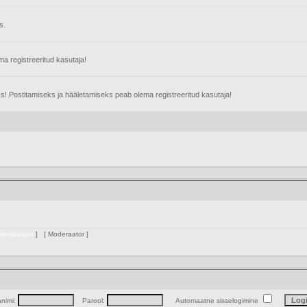
s.
 registreeritud kasutaja!
s! Postitamiseks ja hääletamiseks peab olema registreeritud kasutaja!
inistraator
] [
Moderaator
]
animi:
Parool:
Automaatne sisselogimine