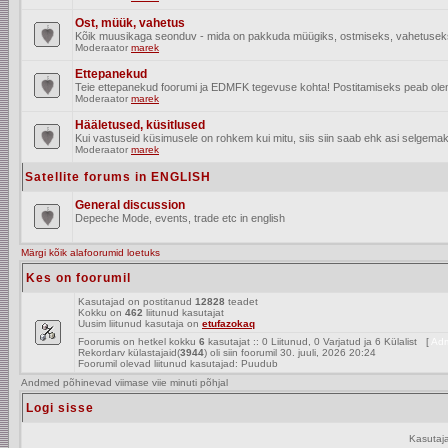
Ost, müük, vahetus
Kõik muusikaga seonduv - mida on pakkuda müügiks, ostmiseks, vahetusek
Moderaator
marek
Ettepanekud
Teie ettepanekud foorumi ja EDMFK tegevuse kohta! Postitamiseks peab olema
Moderaator
marek
Hääletused, küsitlused
Kui vastuseid küsimusele on rohkem kui mitu, siis siin saab ehk asi selgemak
Moderaator
marek
Satellite forums in ENGLISH
General discussion
Depeche Mode, events, trade etc in english
Märgi kõik alafoorumid loetuks
Kes on foorumil
Kasutajad on postitanud
12828
teadet
Kokku on
462
liitunud kasutajat
Uusim liitunud kasutaja on
etufazokaq
Foorumis on hetkel kokku
6
kasutajat :: 0 Liitunud, 0 Varjatud ja 6 Külalist [
Adm
Rekordarv külastajaid(
3944
) oli siin foorumil 30. juuli, 2026 20:24
Foorumil olevad liitunud kasutajad: Puudub
Andmed põhinevad viimase viie minuti põhjal
Logi sisse
Kasutaj