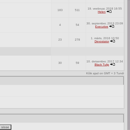
19. veebruar, 2018 16:55
183
511
Helen
30. september, 2013 23:09
4
54
Executive
1. märts, 2016 10:50
23
278
Devostator
10. detsember, 2017 12:34
30
59
Black Tulip
Kõik ajad on GMT + 3 Tundi