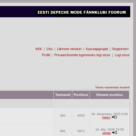
KKK
|
Otsi
|
Liikmete nimekiri
|
Kasutajagrupid
|
Registreeri
Profiil
|
Privaatsõnumite lugemiseks logi sisse
|
Logi sisse
Vaata vastamata teateid
Teemasid
Postitusi
Viimane postitus
29. detsember, 2025 8:00
383
6055
Helen
18. Mai, 2026 19:50
681
5871
nlmda