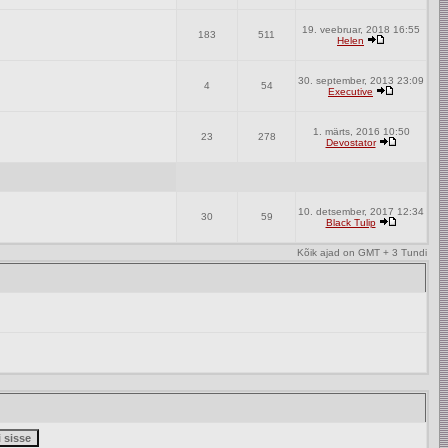
19. veebruar, 2018 16:55
183
511
Helen
30. september, 2013 23:09
4
54
Executive
1. märts, 2016 10:50
23
278
Devostator
10. detsember, 2017 12:34
30
59
Black Tulip
Kõik ajad on GMT + 3 Tundi