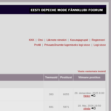
KKK
|
Otsi
|
Liikmete nimekiri
|
Kasutajagrupid
|
Registreeri
Profiil
|
Privaatsõnumite lugemiseks logi sisse
|
Logi sisse
Vaata vastamata teateid
Teemasid
Postitusi
Viimane postitus
29. detsember, 2025 8:00
383
6055
Helen
18. Mai, 2026 19:50
681
5871
nlmda