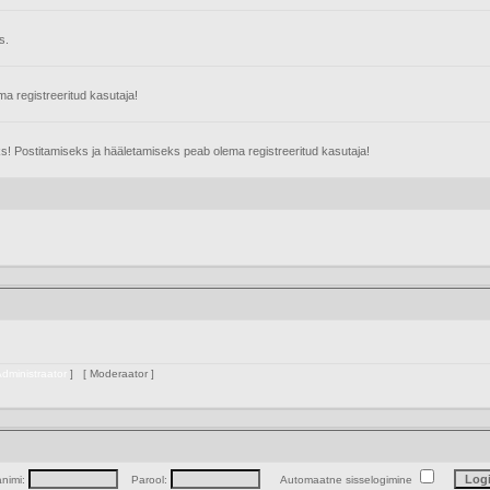
s.
 registreeritud kasutaja!
s! Postitamiseks ja hääletamiseks peab olema registreeritud kasutaja!
dministraator
] [
Moderaator
]
animi:
Parool:
Automaatne sisselogimine