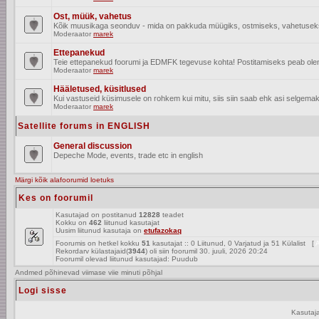
Ost, müük, vahetus
Kõik muusikaga seonduv - mida on pakkuda müügiks, ostmiseks, vahetusek
Moderaator
marek
Ettepanekud
Teie ettepanekud foorumi ja EDMFK tegevuse kohta! Postitamiseks peab olema
Moderaator
marek
Hääletused, küsitlused
Kui vastuseid küsimusele on rohkem kui mitu, siis siin saab ehk asi selgemak
Moderaator
marek
Satellite forums in ENGLISH
General discussion
Depeche Mode, events, trade etc in english
Märgi kõik alafoorumid loetuks
Kes on foorumil
Kasutajad on postitanud
12828
teadet
Kokku on
462
liitunud kasutajat
Uusim liitunud kasutaja on
etufazokaq
Foorumis on hetkel kokku
51
kasutajat :: 0 Liitunud, 0 Varjatud ja 51 Külalist [
A
Rekordarv külastajaid(
3944
) oli siin foorumil 30. juuli, 2026 20:24
Foorumil olevad liitunud kasutajad: Puudub
Andmed põhinevad viimase viie minuti põhjal
Logi sisse
Kasutaj