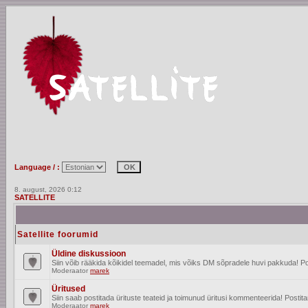
Language / :
8. august, 2026 0:12
SATELLITE
Satellite foorumid
Üldine diskussioon
Siin võib rääkida kõikidel teemadel, mis võiks DM sõpradele huvi pakkuda! Po
Moderaator
marek
Üritused
Siin saab postitada ürituste teateid ja toimunud üritusi kommenteerida! Posti
Moderaator
marek