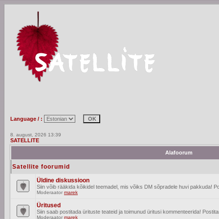
Language / :
8. august, 2026 13:39
SATELLITE
Alafoorum
Satellite foorumid
Üldine diskussioon
Siin võib rääkida kõikidel teemadel, mis võiks DM sõpradele huvi pakkuda! Po
Moderaator
marek
Üritused
Siin saab postitada ürituste teateid ja toimunud üritusi kommenteerida! Posti
Moderaator
marek