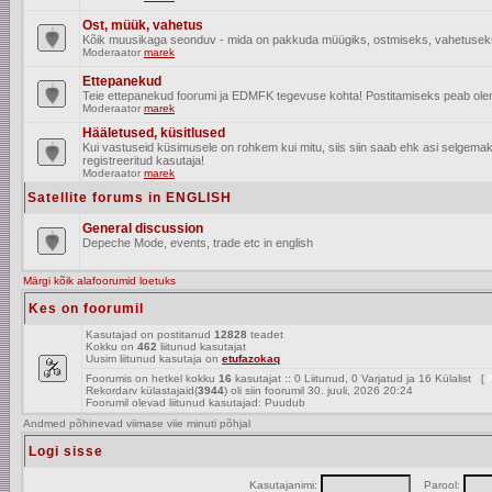
Ost, müük, vahetus
Kõik muusikaga seonduv - mida on pakkuda müügiks, ostmiseks, vahetusek
Moderaator
marek
Ettepanekud
Teie ettepanekud foorumi ja EDMFK tegevuse kohta! Postitamiseks peab olema
Moderaator
marek
Hääletused, küsitlused
Kui vastuseid küsimusele on rohkem kui mitu, siis siin saab ehk asi selgem
registreeritud kasutaja!
Moderaator
marek
Satellite forums in ENGLISH
General discussion
Depeche Mode, events, trade etc in english
Märgi kõik alafoorumid loetuks
Kes on foorumil
Kasutajad on postitanud
12828
teadet
Kokku on
462
liitunud kasutajat
Uusim liitunud kasutaja on
etufazokaq
Foorumis on hetkel kokku
16
kasutajat :: 0 Liitunud, 0 Varjatud ja 16 Külalist [
A
Rekordarv külastajaid(
3944
) oli siin foorumil 30. juuli, 2026 20:24
Foorumil olevad liitunud kasutajad: Puudub
Andmed põhinevad viimase viie minuti põhjal
Logi sisse
Kasutajanimi:
Parool: