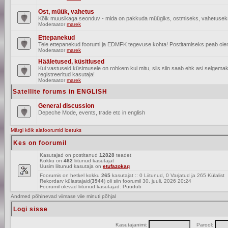
Ost, müük, vahetus
Kõik muusikaga seonduv - mida on pakkuda müügiks, ostmiseks, vahetusek
Moderaator
marek
Ettepanekud
Teie ettepanekud foorumi ja EDMFK tegevuse kohta! Postitamiseks peab olema
Moderaator
marek
Hääletused, küsitlused
Kui vastuseid küsimusele on rohkem kui mitu, siis siin saab ehk asi selgem
registreeritud kasutaja!
Moderaator
marek
Satellite forums in ENGLISH
General discussion
Depeche Mode, events, trade etc in english
Märgi kõik alafoorumid loetuks
Kes on foorumil
Kasutajad on postitanud
12828
teadet
Kokku on
462
liitunud kasutajat
Uusim liitunud kasutaja on
etufazokaq
Foorumis on hetkel kokku
265
kasutajat :: 0 Liitunud, 0 Varjatud ja 265 Külalist
Rekordarv külastajaid(
3944
) oli siin foorumil 30. juuli, 2026 20:24
Foorumil olevad liitunud kasutajad: Puudub
Andmed põhinevad viimase viie minuti põhjal
Logi sisse
Kasutajanimi:
Parool: