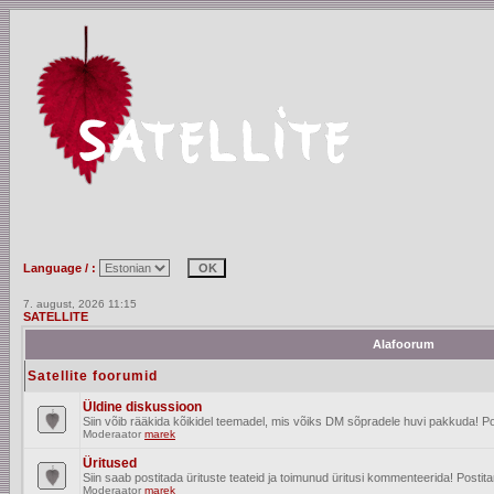
Language / :
7. august, 2026 11:15
SATELLITE
Alafoorum
Satellite foorumid
Üldine diskussioon
Siin võib rääkida kõikidel teemadel, mis võiks DM sõpradele huvi pakkuda! Po
Moderaator
marek
Üritused
Siin saab postitada ürituste teateid ja toimunud üritusi kommenteerida! Posti
Moderaator
marek