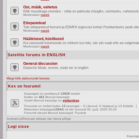
Ost, müük, vahetus
Kõik muusikaga seonduv - mida on pakkuda müügiks, ostmiseks, vahetusek
Moderaator
marek
Ettepanekud
Teie ettepanekud foorumi ja EDMFK tegevuse kohta! Postitamiseks peab olema
Moderaator
marek
Hääletused, küsitlused
Kui vastuseid küsimusele on rohkem kui mitu, siis siin saab ehk asi selgemak
Moderaator
marek
Satellite forums in ENGLISH
General discussion
Depeche Mode, events, trade etc in english
Märgi kõik alafoorumid loetuks
Kes on foorumil
Kasutajad on postitanud
12828
teadet
Kokku on
462
liitunud kasutajat
Uusim liitunud kasutaja on
etufazokaq
Foorumis on hetkel kokku
13
kasutajat :: 0 Liitunud, 0 Varjatud ja 13 Külalist [
A
Rekordarv külastajaid(
3944
) oli siin foorumil 30. juuli, 2026 20:24
Foorumil olevad liitunud kasutajad: Puudub
Andmed põhinevad viimase viie minuti põhjal
Logi sisse
Kasutaj