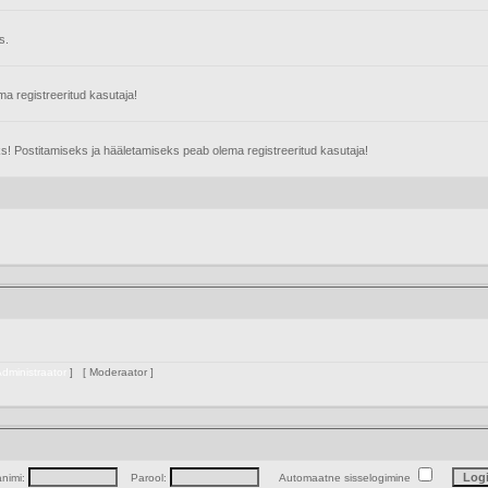
s.
 registreeritud kasutaja!
s! Postitamiseks ja hääletamiseks peab olema registreeritud kasutaja!
dministraator
] [
Moderaator
]
animi:
Parool:
Automaatne sisselogimine