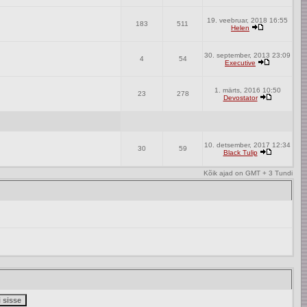
19. veebruar, 2018 16:55
183
511
Helen
30. september, 2013 23:09
4
54
Executive
1. märts, 2016 10:50
23
278
Devostator
10. detsember, 2017 12:34
30
59
Black Tulip
Kõik ajad on GMT + 3 Tundi