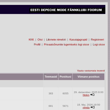
KKK
|
Otsi
|
Liikmete nimekiri
|
Kasutajagrupid
|
Registreeri
Profiil
|
Privaatsõnumite lugemiseks logi sisse
|
Logi sisse
Vaata vastamata teateid
Teemasid
Postitusi
Viimane postitus
29. detsember, 2025 8:00
383
6055
Helen
18. Mai, 2026 19:50
681
5871
nlmda