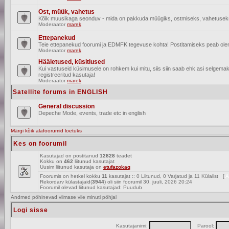
Ost, müük, vahetus
Kõik muusikaga seonduv - mida on pakkuda müügiks, ostmiseks, vahetusek
Moderaator
marek
Ettepanekud
Teie ettepanekud foorumi ja EDMFK tegevuse kohta! Postitamiseks peab olema
Moderaator
marek
Hääletused, küsitlused
Kui vastuseid küsimusele on rohkem kui mitu, siis siin saab ehk asi selgem
registreeritud kasutaja!
Moderaator
marek
Satellite forums in ENGLISH
General discussion
Depeche Mode, events, trade etc in english
Märgi kõik alafoorumid loetuks
Kes on foorumil
Kasutajad on postitanud
12828
teadet
Kokku on
462
liitunud kasutajat
Uusim liitunud kasutaja on
etufazokaq
Foorumis on hetkel kokku
11
kasutajat :: 0 Liitunud, 0 Varjatud ja 11 Külalist [
A
Rekordarv külastajaid(
3944
) oli siin foorumil 30. juuli, 2026 20:24
Foorumil olevad liitunud kasutajad: Puudub
Andmed põhinevad viimase viie minuti põhjal
Logi sisse
Kasutajanimi:
Parool: