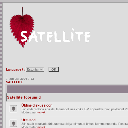
Language / :
7. august, 2026 7:32
SATELLITE
Satellite foorumid
Üldine diskussioon
Siin võib rääkida kõikidel teemadel, mis võiks DM sõpradele huvi pakkuda! Po
Moderaator
marek
Üritused
Siin saab postitada ürituste teateid ja toimunud üritusi kommenteerida! Posti
Moderaator
marek