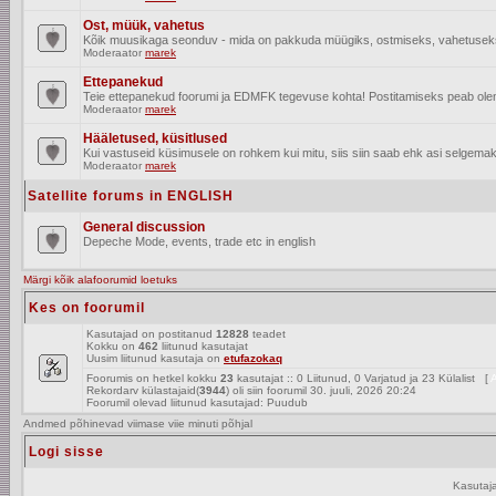
Ost, müük, vahetus
Kõik muusikaga seonduv - mida on pakkuda müügiks, ostmiseks, vahetusek
Moderaator
marek
Ettepanekud
Teie ettepanekud foorumi ja EDMFK tegevuse kohta! Postitamiseks peab olema
Moderaator
marek
Hääletused, küsitlused
Kui vastuseid küsimusele on rohkem kui mitu, siis siin saab ehk asi selgemak
Moderaator
marek
Satellite forums in ENGLISH
General discussion
Depeche Mode, events, trade etc in english
Märgi kõik alafoorumid loetuks
Kes on foorumil
Kasutajad on postitanud
12828
teadet
Kokku on
462
liitunud kasutajat
Uusim liitunud kasutaja on
etufazokaq
Foorumis on hetkel kokku
23
kasutajat :: 0 Liitunud, 0 Varjatud ja 23 Külalist [
A
Rekordarv külastajaid(
3944
) oli siin foorumil 30. juuli, 2026 20:24
Foorumil olevad liitunud kasutajad: Puudub
Andmed põhinevad viimase viie minuti põhjal
Logi sisse
Kasutaj