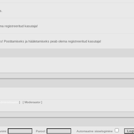
s.
 registreeritud kasutaja!
s! Postitamiseks ja hääletamiseks peab olema registreeritud kasutaja!
dministraator
] [
Moderaator
]
animi:
Parool:
Automaatne sisselogimine