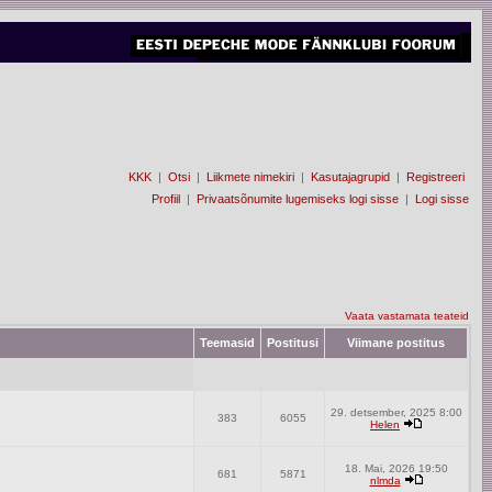
KKK
|
Otsi
|
Liikmete nimekiri
|
Kasutajagrupid
|
Registreeri
Profiil
|
Privaatsõnumite lugemiseks logi sisse
|
Logi sisse
Vaata vastamata teateid
Teemasid
Postitusi
Viimane postitus
29. detsember, 2025 8:00
383
6055
Helen
18. Mai, 2026 19:50
681
5871
nlmda