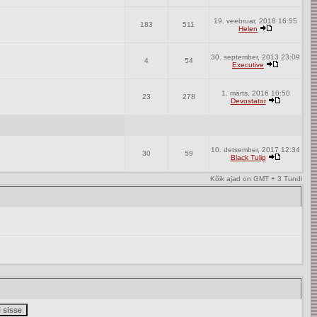
19. veebruar, 2018 16:55
183
511
Helen
30. september, 2013 23:09
4
54
Executive
1. märts, 2016 10:50
23
278
Devostator
10. detsember, 2017 12:34
30
59
Black Tulip
Kõik ajad on GMT + 3 Tundi