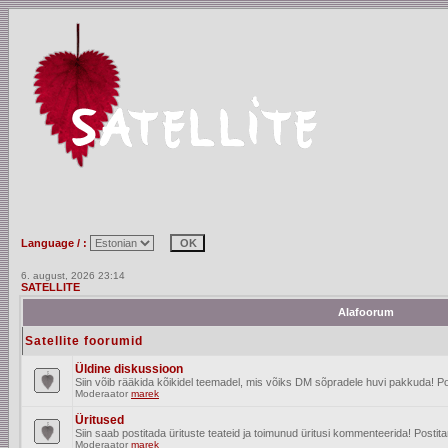
Language / :
6. august, 2026 23:14
SATELLITE
Alafoorum
Satellite foorumid
Üldine diskussioon
Siin võib rääkida kõikidel teemadel, mis võiks DM sõpradele huvi pakkuda! Po
Moderaator
marek
Üritused
Siin saab postitada ürituste teateid ja toimunud üritusi kommenteerida! Posti
Moderaator
marek