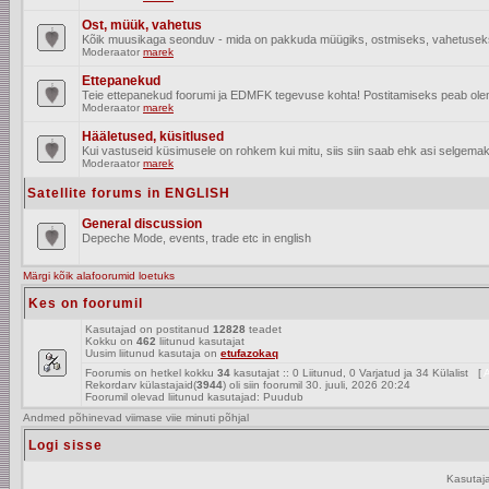
Ost, müük, vahetus
Kõik muusikaga seonduv - mida on pakkuda müügiks, ostmiseks, vahetusek
Moderaator
marek
Ettepanekud
Teie ettepanekud foorumi ja EDMFK tegevuse kohta! Postitamiseks peab olema
Moderaator
marek
Hääletused, küsitlused
Kui vastuseid küsimusele on rohkem kui mitu, siis siin saab ehk asi selgemak
Moderaator
marek
Satellite forums in ENGLISH
General discussion
Depeche Mode, events, trade etc in english
Märgi kõik alafoorumid loetuks
Kes on foorumil
Kasutajad on postitanud
12828
teadet
Kokku on
462
liitunud kasutajat
Uusim liitunud kasutaja on
etufazokaq
Foorumis on hetkel kokku
34
kasutajat :: 0 Liitunud, 0 Varjatud ja 34 Külalist [
A
Rekordarv külastajaid(
3944
) oli siin foorumil 30. juuli, 2026 20:24
Foorumil olevad liitunud kasutajad: Puudub
Andmed põhinevad viimase viie minuti põhjal
Logi sisse
Kasutaj