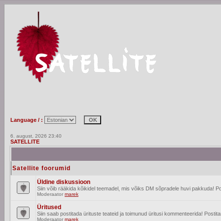
Language / :
6. august, 2026 23:40
SATELLITE
Satellite foorumid
Üldine diskussioon
Siin võib rääkida kõikidel teemadel, mis võiks DM sõpradele huvi pakkuda! Po
Moderaator
marek
Üritused
Siin saab postitada ürituste teateid ja toimunud üritusi kommenteerida! Posti
Moderaator
marek