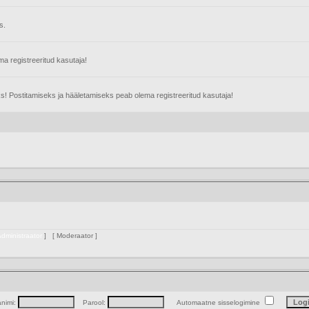
s.
 registreeritud kasutaja!
s! Postitamiseks ja hääletamiseks peab olema registreeritud kasutaja!
dministraator
] [
Moderaator
]
animi:
Parool:
Automaatne sisselogimine