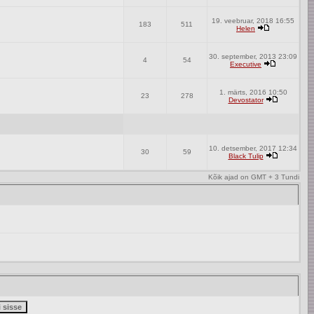
19. veebruar, 2018 16:55
183
511
Helen
30. september, 2013 23:09
4
54
Executive
1. märts, 2016 10:50
23
278
Devostator
10. detsember, 2017 12:34
30
59
Black Tulip
Kõik ajad on GMT + 3 Tundi