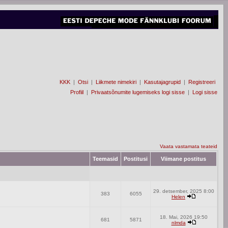
KKK
|
Otsi
|
Liikmete nimekiri
|
Kasutajagrupid
|
Registreeri
Profiil
|
Privaatsõnumite lugemiseks logi sisse
|
Logi sisse
Vaata vastamata teateid
Teemasid
Postitusi
Viimane postitus
29. detsember, 2025 8:00
383
6055
Helen
18. Mai, 2026 19:50
681
5871
nlmda