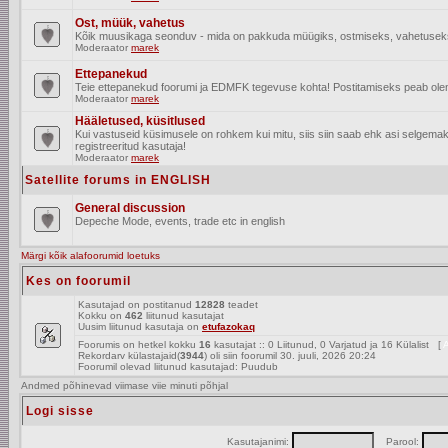
Ost, müük, vahetus
Kõik muusikaga seonduv - mida on pakkuda müügiks, ostmiseks, vahetusek
Moderaator
marek
Ettepanekud
Teie ettepanekud foorumi ja EDMFK tegevuse kohta! Postitamiseks peab olema
Moderaator
marek
Hääletused, küsitlused
Kui vastuseid küsimusele on rohkem kui mitu, siis siin saab ehk asi selgem
registreeritud kasutaja!
Moderaator
marek
Satellite forums in ENGLISH
General discussion
Depeche Mode, events, trade etc in english
Märgi kõik alafoorumid loetuks
Kes on foorumil
Kasutajad on postitanud
12828
teadet
Kokku on
462
liitunud kasutajat
Uusim liitunud kasutaja on
etufazokaq
Foorumis on hetkel kokku
16
kasutajat :: 0 Liitunud, 0 Varjatud ja 16 Külalist [
A
Rekordarv külastajaid(
3944
) oli siin foorumil 30. juuli, 2026 20:24
Foorumil olevad liitunud kasutajad: Puudub
Andmed põhinevad viimase viie minuti põhjal
Logi sisse
Kasutajanimi:
Parool: