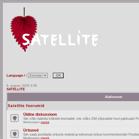
Language / :
9. august, 2026 3:39
SATELLITE
Alafoorum
Satellite foorumid
Üldine diskussioon
Siin võib rääkida kõikidel teemadel, mis võiks DM sõpradele huvi pakkuda! Po
Moderaator
marek
Üritused
Siin saab postitada ürituste teateid ja toimunud üritusi kommenteerida! Posti
Moderaator
marek