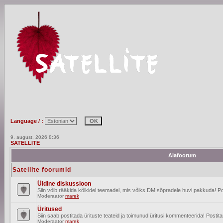
Language / :
9. august, 2026 8:36
SATELLITE
Alafoorum
Satellite foorumid
Üldine diskussioon
Siin võib rääkida kõikidel teemadel, mis võiks DM sõpradele huvi pakkuda! Po
Moderaator
marek
Üritused
Siin saab postitada ürituste teateid ja toimunud üritusi kommenteerida! Posti
Moderaator
marek