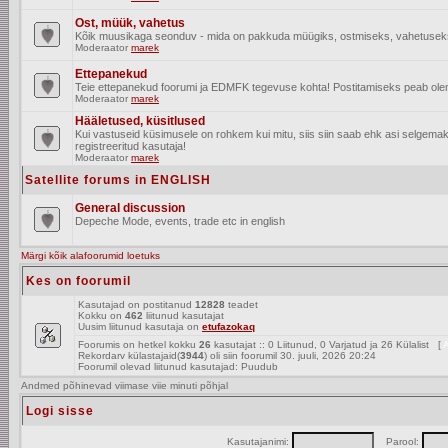
Ost, müük, vahetus
Kõik muusikaga seonduv - mida on pakkuda müügiks, ostmiseks, vahetusek
Moderaator
marek
Ettepanekud
Teie ettepanekud foorumi ja EDMFK tegevuse kohta! Postitamiseks peab olema
Moderaator
marek
Hääletused, küsitlused
Kui vastuseid küsimusele on rohkem kui mitu, siis siin saab ehk asi selgem
registreeritud kasutaja!
Moderaator
marek
Satellite forums in ENGLISH
General discussion
Depeche Mode, events, trade etc in english
Märgi kõik alafoorumid loetuks
Kes on foorumil
Kasutajad on postitanud
12828
teadet
Kokku on
462
liitunud kasutajat
Uusim liitunud kasutaja on
etufazokaq
Foorumis on hetkel kokku
26
kasutajat :: 0 Liitunud, 0 Varjatud ja 26 Külalist [
A
Rekordarv külastajaid(
3944
) oli siin foorumil 30. juuli, 2026 20:24
Foorumil olevad liitunud kasutajad: Puudub
Andmed põhinevad viimase viie minuti põhjal
Logi sisse
Kasutajanimi:
Parool: