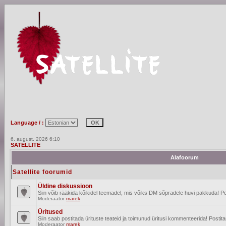
Language / :
6. august, 2026 6:10
SATELLITE
Alafoorum
Satellite foorumid
Üldine diskussioon
Siin võib rääkida kõikidel teemadel, mis võiks DM sõpradele huvi pakkuda! Po
Moderaator
marek
Üritused
Siin saab postitada ürituste teateid ja toimunud üritusi kommenteerida! Posti
Moderaator
marek