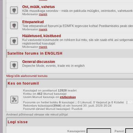
Ost, müük, vahetus
Kõik muusikaga seonduv - mida on pakkuda müügiks, ostmiseks, vahetusek
Moderaator
marek
Ettepanekud
Teie ettepanekud foorumi ja EDMFK tegevuse kohta! Postitamiseks peab olema
Moderaator
marek
Hääletused, küsitlused
Kui vastuseid küsimusele on rohkem kui mitu, siis siin saab ehk asi selgem
registreeritud kasutaja!
Moderaator
marek
Satellite forums in ENGLISH
General discussion
Depeche Mode, events, trade etc in english
Märgi kõik alafoorumid loetuks
Kes on foorumil
Kasutajad on postitanud
12828
teadet
Kokku on
462
liitunud kasutajat
Uusim liitunud kasutaja on
etufazokaq
Foorumis on hetkel kokku
6
kasutajat :: 0 Liitunud, 0 Varjatud ja 6 Külalist [
Adm
Rekordarv külastajaid(
3944
) oli siin foorumil 30. juuli, 2026 20:24
Foorumil olevad liitunud kasutajad: Puudub
Andmed põhinevad viimase viie minuti põhjal
Logi sisse
Kasutajanimi:
Parool: