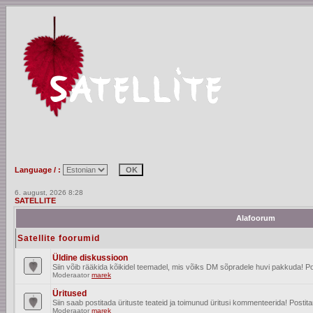
Language / :
6. august, 2026 8:28
SATELLITE
Alafoorum
Satellite foorumid
Üldine diskussioon
Siin võib rääkida kõikidel teemadel, mis võiks DM sõpradele huvi pakkuda! Po
Moderaator
marek
Üritused
Siin saab postitada ürituste teateid ja toimunud üritusi kommenteerida! Posti
Moderaator
marek