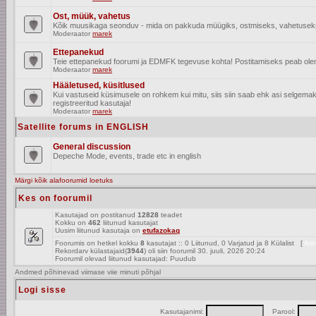
Ost, müük, vahetus
Kõik muusikaga seonduv - mida on pakkuda müügiks, ostmiseks, vahetusek
Moderaator
marek
Ettepanekud
Teie ettepanekud foorumi ja EDMFK tegevuse kohta! Postitamiseks peab olema
Moderaator
marek
Hääletused, küsitlused
Kui vastuseid küsimusele on rohkem kui mitu, siis siin saab ehk asi selgem
registreeritud kasutaja!
Moderaator
marek
Satellite forums in ENGLISH
General discussion
Depeche Mode, events, trade etc in english
Märgi kõik alafoorumid loetuks
Kes on foorumil
Kasutajad on postitanud
12828
teadet
Kokku on
462
liitunud kasutajat
Uusim liitunud kasutaja on
etufazokaq
Foorumis on hetkel kokku
8
kasutajat :: 0 Liitunud, 0 Varjatud ja 8 Külalist [
Adm
Rekordarv külastajaid(
3944
) oli siin foorumil 30. juuli, 2026 20:24
Foorumil olevad liitunud kasutajad: Puudub
Andmed põhinevad viimase viie minuti põhjal
Logi sisse
Kasutajanimi:
Parool: