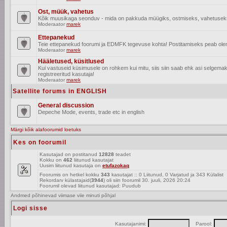
Ost, müük, vahetus
Kõik muusikaga seonduv - mida on pakkuda müügiks, ostmiseks, vahetusek
Moderaator
marek
Ettepanekud
Teie ettepanekud foorumi ja EDMFK tegevuse kohta! Postitamiseks peab olema
Moderaator
marek
Hääletused, küsitlused
Kui vastuseid küsimusele on rohkem kui mitu, siis siin saab ehk asi selgem
registreeritud kasutaja!
Moderaator
marek
Satellite forums in ENGLISH
General discussion
Depeche Mode, events, trade etc in english
Märgi kõik alafoorumid loetuks
Kes on foorumil
Kasutajad on postitanud
12828
teadet
Kokku on
462
liitunud kasutajat
Uusim liitunud kasutaja on
etufazokaq
Foorumis on hetkel kokku
343
kasutajat :: 0 Liitunud, 0 Varjatud ja 343 Külalist
Rekordarv külastajaid(
3944
) oli siin foorumil 30. juuli, 2026 20:24
Foorumil olevad liitunud kasutajad: Puudub
Andmed põhinevad viimase viie minuti põhjal
Logi sisse
Kasutajanimi:
Parool: