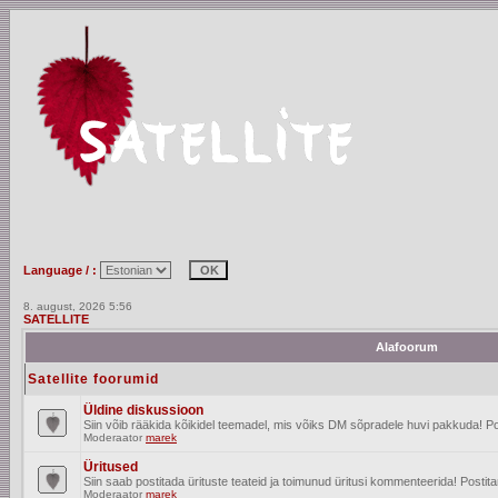
Language / :
8. august, 2026 5:56
SATELLITE
Alafoorum
Satellite foorumid
Üldine diskussioon
Siin võib rääkida kõikidel teemadel, mis võiks DM sõpradele huvi pakkuda! Po
Moderaator
marek
Üritused
Siin saab postitada ürituste teateid ja toimunud üritusi kommenteerida! Posti
Moderaator
marek