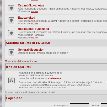
Ost, müük, vahetus
Kõik muusikaga seonduv - mida on pakkuda müügiks, ostmiseks, vahetusek
Moderaator
marek
Ettepanekud
Teie ettepanekud foorumi ja EDMFK tegevuse kohta! Postitamiseks peab olema
Moderaator
marek
Hääletused, küsitlused
Kui vastuseid küsimusele on rohkem kui mitu, siis siin saab ehk asi selgem
registreeritud kasutaja!
Moderaator
marek
Satellite forums in ENGLISH
General discussion
Depeche Mode, events, trade etc in english
Märgi kõik alafoorumid loetuks
Kes on foorumil
Kasutajad on postitanud
12828
teadet
Kokku on
462
liitunud kasutajat
Uusim liitunud kasutaja on
etufazokaq
Foorumis on hetkel kokku
12
kasutajat :: 0 Liitunud, 0 Varjatud ja 12 Külalist [
A
Rekordarv külastajaid(
3944
) oli siin foorumil 30. juuli, 2026 20:24
Foorumil olevad liitunud kasutajad: Puudub
Andmed põhinevad viimase viie minuti põhjal
Logi sisse
Kasutajanimi:
Parool: