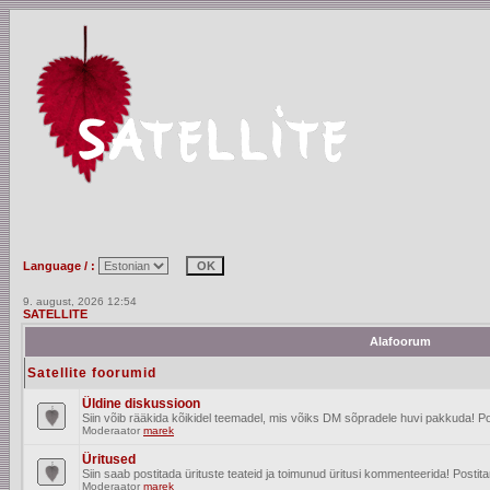
Language / :
9. august, 2026 12:54
SATELLITE
Alafoorum
Satellite foorumid
Üldine diskussioon
Siin võib rääkida kõikidel teemadel, mis võiks DM sõpradele huvi pakkuda! Po
Moderaator
marek
Üritused
Siin saab postitada ürituste teateid ja toimunud üritusi kommenteerida! Posti
Moderaator
marek