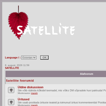
Language / :
8. august, 2026 11:59
SATELLITE
Alafoorum
Satellite foorumid
Üldine diskussioon
Siin võib rääkida kõikidel teemadel, mis võiks DM sõpradele huvi pakkuda! Po
Moderaator
marek
Üritused
Siin saab postitada ürituste teateid ja toimunud üritusi kommenteerida! Posti
Moderaator
marek