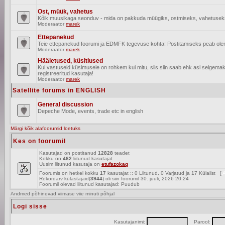
Ost, müük, vahetus
Kõik muusikaga seonduv - mida on pakkuda müügiks, ostmiseks, vahetusek
Moderaator
marek
Ettepanekud
Teie ettepanekud foorumi ja EDMFK tegevuse kohta! Postitamiseks peab olema
Moderaator
marek
Hääletused, küsitlused
Kui vastuseid küsimusele on rohkem kui mitu, siis siin saab ehk asi selgem
registreeritud kasutaja!
Moderaator
marek
Satellite forums in ENGLISH
General discussion
Depeche Mode, events, trade etc in english
Märgi kõik alafoorumid loetuks
Kes on foorumil
Kasutajad on postitanud
12828
teadet
Kokku on
462
liitunud kasutajat
Uusim liitunud kasutaja on
etufazokaq
Foorumis on hetkel kokku
17
kasutajat :: 0 Liitunud, 0 Varjatud ja 17 Külalist [
A
Rekordarv külastajaid(
3944
) oli siin foorumil 30. juuli, 2026 20:24
Foorumil olevad liitunud kasutajad: Puudub
Andmed põhinevad viimase viie minuti põhjal
Logi sisse
Kasutajanimi:
Parool: