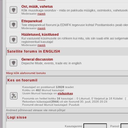
Ost, müük, vahetus
Kõik muusikaga seonduv - mida on pakkuda müügiks, ostmiseks, vahetusek
Moderaator
marek
Ettepanekud
Teie ettepanekud foorumi ja EDMFK tegevuse kohta! Postitamiseks peab olema
Moderaator
marek
Hääletused, küsitlused
Kui vastuseid küsimusele on rohkem kui mitu, siis siin saab ehk asi selgem
registreeritud kasutaja!
Moderaator
marek
Satellite forums in ENGLISH
General discussion
Depeche Mode, events, trade etc in english
Märgi kõik alafoorumid loetuks
Kes on foorumil
Kasutajad on postitanud
12828
teadet
Kokku on
462
liitunud kasutajat
Uusim liitunud kasutaja on
etufazokaq
Foorumis on hetkel kokku
16
kasutajat :: 0 Liitunud, 0 Varjatud ja 16 Külalist [
A
Rekordarv külastajaid(
3944
) oli siin foorumil 30. juuli, 2026 20:24
Foorumil olevad liitunud kasutajad: Puudub
Andmed põhinevad viimase viie minuti põhjal
Logi sisse
Kasutajanimi:
Parool: