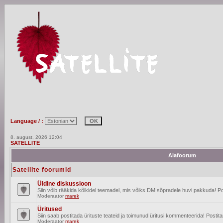
Language / :
8. august, 2026 12:04
SATELLITE
Alafoorum
Satellite foorumid
Üldine diskussioon
Siin võib rääkida kõikidel teemadel, mis võiks DM sõpradele huvi pakkuda! Po
Moderaator
marek
Üritused
Siin saab postitada ürituste teateid ja toimunud üritusi kommenteerida! Posti
Moderaator
marek