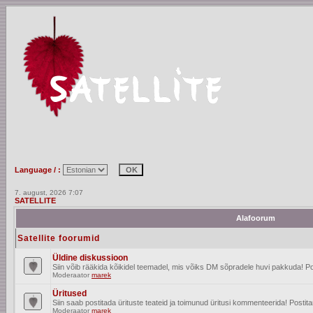
Language / :
7. august, 2026 7:07
SATELLITE
Alafoorum
Satellite foorumid
Üldine diskussioon
Siin võib rääkida kõikidel teemadel, mis võiks DM sõpradele huvi pakkuda! Po
Moderaator
marek
Üritused
Siin saab postitada ürituste teateid ja toimunud üritusi kommenteerida! Posti
Moderaator
marek