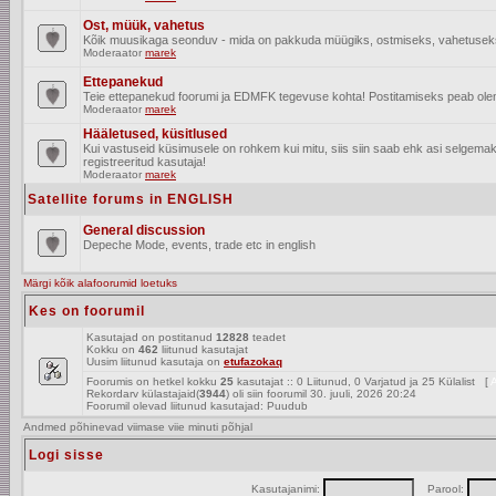
Ost, müük, vahetus
Kõik muusikaga seonduv - mida on pakkuda müügiks, ostmiseks, vahetusek
Moderaator
marek
Ettepanekud
Teie ettepanekud foorumi ja EDMFK tegevuse kohta! Postitamiseks peab olema
Moderaator
marek
Hääletused, küsitlused
Kui vastuseid küsimusele on rohkem kui mitu, siis siin saab ehk asi selgem
registreeritud kasutaja!
Moderaator
marek
Satellite forums in ENGLISH
General discussion
Depeche Mode, events, trade etc in english
Märgi kõik alafoorumid loetuks
Kes on foorumil
Kasutajad on postitanud
12828
teadet
Kokku on
462
liitunud kasutajat
Uusim liitunud kasutaja on
etufazokaq
Foorumis on hetkel kokku
25
kasutajat :: 0 Liitunud, 0 Varjatud ja 25 Külalist [
A
Rekordarv külastajaid(
3944
) oli siin foorumil 30. juuli, 2026 20:24
Foorumil olevad liitunud kasutajad: Puudub
Andmed põhinevad viimase viie minuti põhjal
Logi sisse
Kasutajanimi:
Parool: