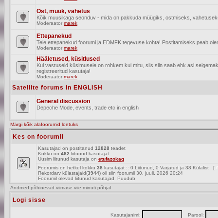
Ost, müük, vahetus
Kõik muusikaga seonduv - mida on pakkuda müügiks, ostmiseks, vahetusek
Moderaator
marek
Ettepanekud
Teie ettepanekud foorumi ja EDMFK tegevuse kohta! Postitamiseks peab olema
Moderaator
marek
Hääletused, küsitlused
Kui vastuseid küsimusele on rohkem kui mitu, siis siin saab ehk asi selgem
registreeritud kasutaja!
Moderaator
marek
Satellite forums in ENGLISH
General discussion
Depeche Mode, events, trade etc in english
Märgi kõik alafoorumid loetuks
Kes on foorumil
Kasutajad on postitanud
12828
teadet
Kokku on
462
liitunud kasutajat
Uusim liitunud kasutaja on
etufazokaq
Foorumis on hetkel kokku
38
kasutajat :: 0 Liitunud, 0 Varjatud ja 38 Külalist [
A
Rekordarv külastajaid(
3944
) oli siin foorumil 30. juuli, 2026 20:24
Foorumil olevad liitunud kasutajad: Puudub
Andmed põhinevad viimase viie minuti põhjal
Logi sisse
Kasutajanimi:
Parool: