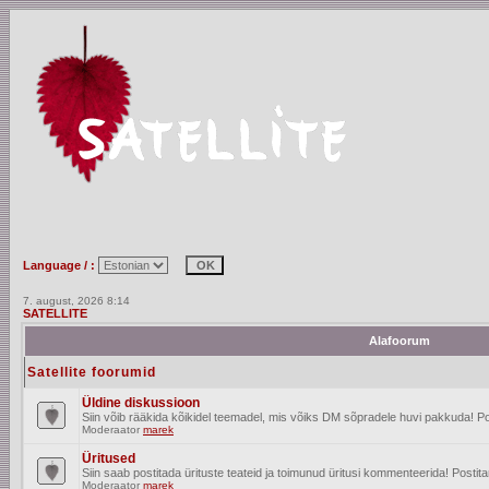
Language / :
7. august, 2026 8:14
SATELLITE
Alafoorum
Satellite foorumid
Üldine diskussioon
Siin võib rääkida kõikidel teemadel, mis võiks DM sõpradele huvi pakkuda! Po
Moderaator
marek
Üritused
Siin saab postitada ürituste teateid ja toimunud üritusi kommenteerida! Posti
Moderaator
marek