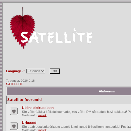
Language / :
7. august, 2026 9:18
SATELLITE
Alafoorum
Satellite foorumid
Üldine diskussioon
Siin võib rääkida kõikidel teemadel, mis võiks DM sõpradele huvi pakkuda! Po
Moderaator
marek
Üritused
Siin saab postitada ürituste teateid ja toimunud üritusi kommenteerida! Posti
Moderaator
marek