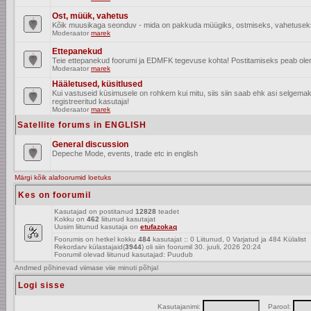
Ost, müük, vahetus
Kõik muusikaga seonduv - mida on pakkuda müügiks, ostmiseks, vahetusek
Moderaator
marek
Ettepanekud
Teie ettepanekud foorumi ja EDMFK tegevuse kohta! Postitamiseks peab olema
Moderaator
marek
Hääletused, küsitlused
Kui vastuseid küsimusele on rohkem kui mitu, siis siin saab ehk asi selgem
registreeritud kasutaja!
Moderaator
marek
Satellite forums in ENGLISH
General discussion
Depeche Mode, events, trade etc in english
Märgi kõik alafoorumid loetuks
Kes on foorumil
Kasutajad on postitanud
12828
teadet
Kokku on
462
liitunud kasutajat
Uusim liitunud kasutaja on
etufazokaq
Foorumis on hetkel kokku
484
kasutajat :: 0 Liitunud, 0 Varjatud ja 484 Külalist
Rekordarv külastajaid(
3944
) oli siin foorumil 30. juuli, 2026 20:24
Foorumil olevad liitunud kasutajad: Puudub
Andmed põhinevad viimase viie minuti põhjal
Logi sisse
Kasutajanimi:
Parool: