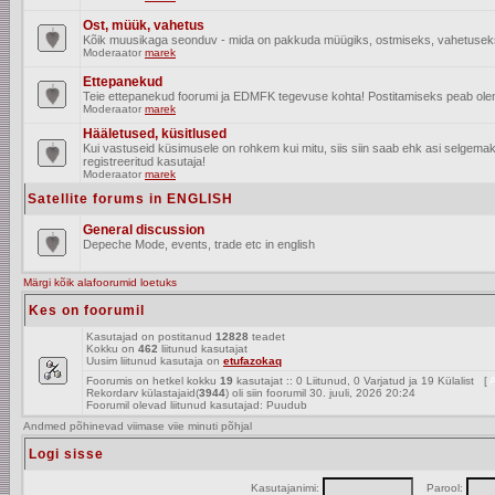
Ost, müük, vahetus
Kõik muusikaga seonduv - mida on pakkuda müügiks, ostmiseks, vahetusek
Moderaator
marek
Ettepanekud
Teie ettepanekud foorumi ja EDMFK tegevuse kohta! Postitamiseks peab olema
Moderaator
marek
Hääletused, küsitlused
Kui vastuseid küsimusele on rohkem kui mitu, siis siin saab ehk asi selgem
registreeritud kasutaja!
Moderaator
marek
Satellite forums in ENGLISH
General discussion
Depeche Mode, events, trade etc in english
Märgi kõik alafoorumid loetuks
Kes on foorumil
Kasutajad on postitanud
12828
teadet
Kokku on
462
liitunud kasutajat
Uusim liitunud kasutaja on
etufazokaq
Foorumis on hetkel kokku
19
kasutajat :: 0 Liitunud, 0 Varjatud ja 19 Külalist [
A
Rekordarv külastajaid(
3944
) oli siin foorumil 30. juuli, 2026 20:24
Foorumil olevad liitunud kasutajad: Puudub
Andmed põhinevad viimase viie minuti põhjal
Logi sisse
Kasutajanimi:
Parool: