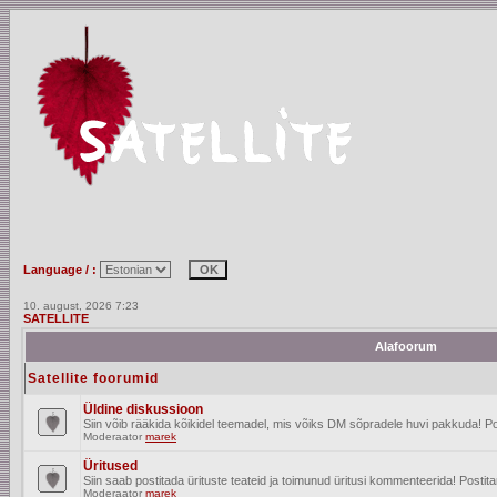
Language / :
10. august, 2026 7:23
SATELLITE
Alafoorum
Satellite foorumid
Üldine diskussioon
Siin võib rääkida kõikidel teemadel, mis võiks DM sõpradele huvi pakkuda! Po
Moderaator
marek
Üritused
Siin saab postitada ürituste teateid ja toimunud üritusi kommenteerida! Posti
Moderaator
marek