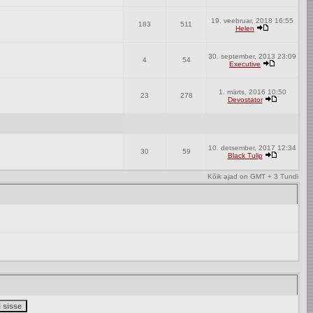
19. veebruar, 2018 16:55
183
511
Helen
30. september, 2013 23:09
4
54
Executive
1. märts, 2016 10:50
23
278
Devostator
10. detsember, 2017 12:34
30
59
Black Tulip
Kõik ajad on GMT + 3 Tundi