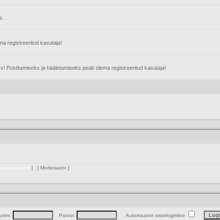
s.
 registreeritud kasutaja!
s! Postitamiseks ja hääletamiseks peab olema registreeritud kasutaja!
dministraator
] [
Moderaator
]
animi:
Parool:
Automaatne sisselogimine