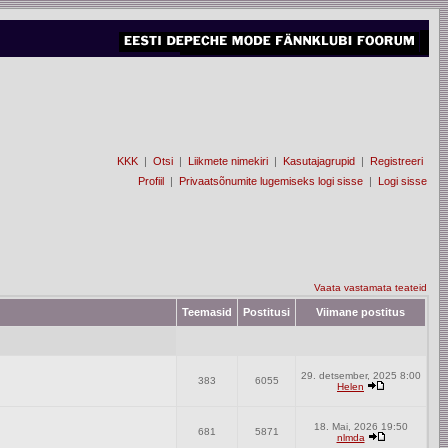
KKK
|
Otsi
|
Liikmete nimekiri
|
Kasutajagrupid
|
Registreeri
Profiil
|
Privaatsõnumite lugemiseks logi sisse
|
Logi sisse
Vaata vastamata teateid
Teemasid
Postitusi
Viimane postitus
29. detsember, 2025 8:00
383
6055
Helen
18. Mai, 2026 19:50
681
5871
nlmda