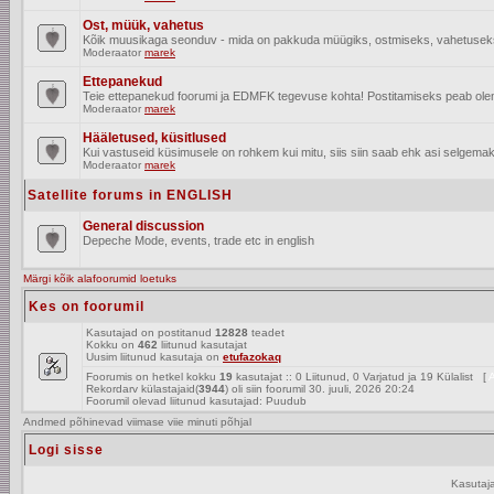
Ost, müük, vahetus
Kõik muusikaga seonduv - mida on pakkuda müügiks, ostmiseks, vahetusek
Moderaator
marek
Ettepanekud
Teie ettepanekud foorumi ja EDMFK tegevuse kohta! Postitamiseks peab olema
Moderaator
marek
Hääletused, küsitlused
Kui vastuseid küsimusele on rohkem kui mitu, siis siin saab ehk asi selgemak
Moderaator
marek
Satellite forums in ENGLISH
General discussion
Depeche Mode, events, trade etc in english
Märgi kõik alafoorumid loetuks
Kes on foorumil
Kasutajad on postitanud
12828
teadet
Kokku on
462
liitunud kasutajat
Uusim liitunud kasutaja on
etufazokaq
Foorumis on hetkel kokku
19
kasutajat :: 0 Liitunud, 0 Varjatud ja 19 Külalist [
A
Rekordarv külastajaid(
3944
) oli siin foorumil 30. juuli, 2026 20:24
Foorumil olevad liitunud kasutajad: Puudub
Andmed põhinevad viimase viie minuti põhjal
Logi sisse
Kasutaj