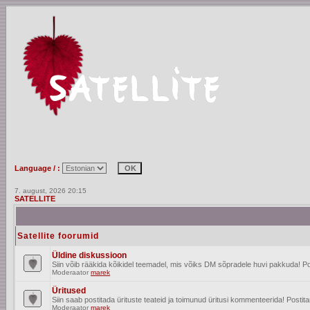
Language / :
7. august, 2026 20:15
SATELLITE
Satellite foorumid
Üldine diskussioon
Siin võib rääkida kõikidel teemadel, mis võiks DM sõpradele huvi pakkuda! Po
Moderaator
marek
Üritused
Siin saab postitada ürituste teateid ja toimunud üritusi kommenteerida! Posti
Moderaator
marek