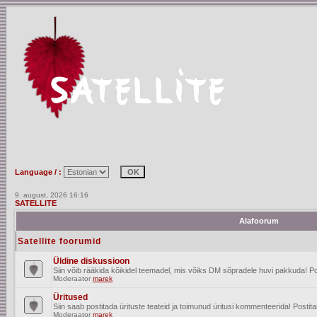
Language / :
9. august, 2026 16:16
SATELLITE
Alafoorum
Satellite foorumid
Üldine diskussioon
Siin võib rääkida kõikidel teemadel, mis võiks DM sõpradele huvi pakkuda! Po
Moderaator
marek
Üritused
Siin saab postitada ürituste teateid ja toimunud üritusi kommenteerida! Posti
Moderaator
marek