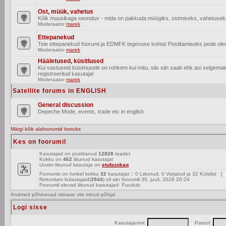
Ost, müük, vahetus
Kõik muusikaga seonduv - mida on pakkuda müügiks, ostmiseks, vahetusek
Moderaator
marek
Ettepanekud
Teie ettepanekud foorumi ja EDMFK tegevuse kohta! Postitamiseks peab olema
Moderaator
marek
Hääletused, küsitlused
Kui vastuseid küsimusele on rohkem kui mitu, siis siin saab ehk asi selgem
registreeritud kasutaja!
Moderaator
marek
Satellite forums in ENGLISH
General discussion
Depeche Mode, events, trade etc in english
Märgi kõik alafoorumid loetuks
Kes on foorumil
Kasutajad on postitanud
12828
teadet
Kokku on
462
liitunud kasutajat
Uusim liitunud kasutaja on
etufazokaq
Foorumis on hetkel kokku
32
kasutajat :: 0 Liitunud, 0 Varjatud ja 32 Külalist [
A
Rekordarv külastajaid(
3944
) oli siin foorumil 30. juuli, 2026 20:24
Foorumil olevad liitunud kasutajad: Puudub
Andmed põhinevad viimase viie minuti põhjal
Logi sisse
Kasutajanimi:
Parool: