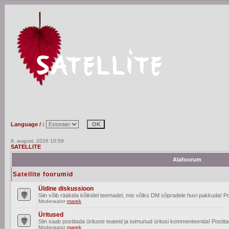
Language / :
9. august, 2026 10:59
SATELLITE
Alafoorum
Satellite foorumid
Üldine diskussioon
Siin võib rääkida kõikidel teemadel, mis võiks DM sõpradele huvi pakkuda! Po
Moderaator
marek
Üritused
Siin saab postitada ürituste teateid ja toimunud üritusi kommenteerida! Posti
Moderaator
marek