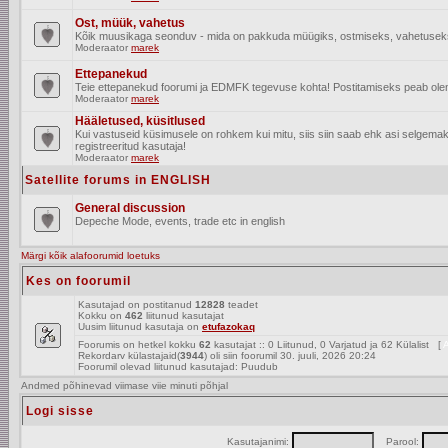
Ost, müük, vahetus
Kõik muusikaga seonduv - mida on pakkuda müügiks, ostmiseks, vahetusek
Moderaator
marek
Ettepanekud
Teie ettepanekud foorumi ja EDMFK tegevuse kohta! Postitamiseks peab olema
Moderaator
marek
Hääletused, küsitlused
Kui vastuseid küsimusele on rohkem kui mitu, siis siin saab ehk asi selgem
registreeritud kasutaja!
Moderaator
marek
Satellite forums in ENGLISH
General discussion
Depeche Mode, events, trade etc in english
Märgi kõik alafoorumid loetuks
Kes on foorumil
Kasutajad on postitanud
12828
teadet
Kokku on
462
liitunud kasutajat
Uusim liitunud kasutaja on
etufazokaq
Foorumis on hetkel kokku
62
kasutajat :: 0 Liitunud, 0 Varjatud ja 62 Külalist [
A
Rekordarv külastajaid(
3944
) oli siin foorumil 30. juuli, 2026 20:24
Foorumil olevad liitunud kasutajad: Puudub
Andmed põhinevad viimase viie minuti põhjal
Logi sisse
Kasutajanimi:
Parool: