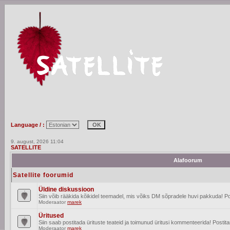
Language / :
9. august, 2026 11:04
SATELLITE
Alafoorum
Satellite foorumid
Üldine diskussioon
Siin võib rääkida kõikidel teemadel, mis võiks DM sõpradele huvi pakkuda! Po
Moderaator
marek
Üritused
Siin saab postitada ürituste teateid ja toimunud üritusi kommenteerida! Posti
Moderaator
marek