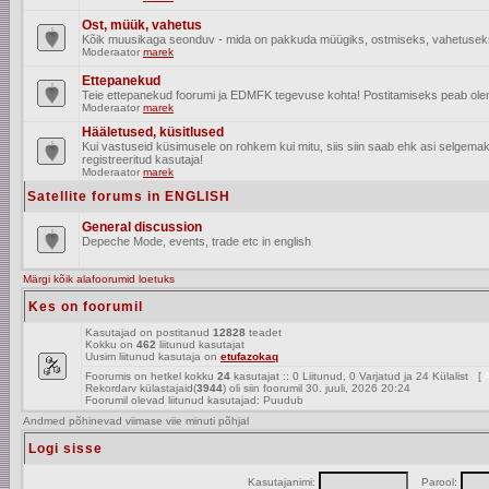
Ost, müük, vahetus
Kõik muusikaga seonduv - mida on pakkuda müügiks, ostmiseks, vahetusek
Moderaator
marek
Ettepanekud
Teie ettepanekud foorumi ja EDMFK tegevuse kohta! Postitamiseks peab olema
Moderaator
marek
Hääletused, küsitlused
Kui vastuseid küsimusele on rohkem kui mitu, siis siin saab ehk asi selgem
registreeritud kasutaja!
Moderaator
marek
Satellite forums in ENGLISH
General discussion
Depeche Mode, events, trade etc in english
Märgi kõik alafoorumid loetuks
Kes on foorumil
Kasutajad on postitanud
12828
teadet
Kokku on
462
liitunud kasutajat
Uusim liitunud kasutaja on
etufazokaq
Foorumis on hetkel kokku
24
kasutajat :: 0 Liitunud, 0 Varjatud ja 24 Külalist [
A
Rekordarv külastajaid(
3944
) oli siin foorumil 30. juuli, 2026 20:24
Foorumil olevad liitunud kasutajad: Puudub
Andmed põhinevad viimase viie minuti põhjal
Logi sisse
Kasutajanimi:
Parool: