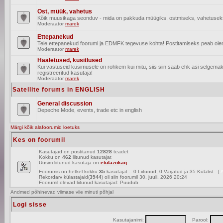
Ost, müük, vahetus
Kõik muusikaga seonduv - mida on pakkuda müügiks, ostmiseks, vahetusek
Moderaator
marek
Ettepanekud
Teie ettepanekud foorumi ja EDMFK tegevuse kohta! Postitamiseks peab olema
Moderaator
marek
Hääletused, küsitlused
Kui vastuseid küsimusele on rohkem kui mitu, siis siin saab ehk asi selgem
registreeritud kasutaja!
Moderaator
marek
Satellite forums in ENGLISH
General discussion
Depeche Mode, events, trade etc in english
Märgi kõik alafoorumid loetuks
Kes on foorumil
Kasutajad on postitanud
12828
teadet
Kokku on
462
liitunud kasutajat
Uusim liitunud kasutaja on
etufazokaq
Foorumis on hetkel kokku
35
kasutajat :: 0 Liitunud, 0 Varjatud ja 35 Külalist [
A
Rekordarv külastajaid(
3944
) oli siin foorumil 30. juuli, 2026 20:24
Foorumil olevad liitunud kasutajad: Puudub
Andmed põhinevad viimase viie minuti põhjal
Logi sisse
Kasutajanimi:
Parool: