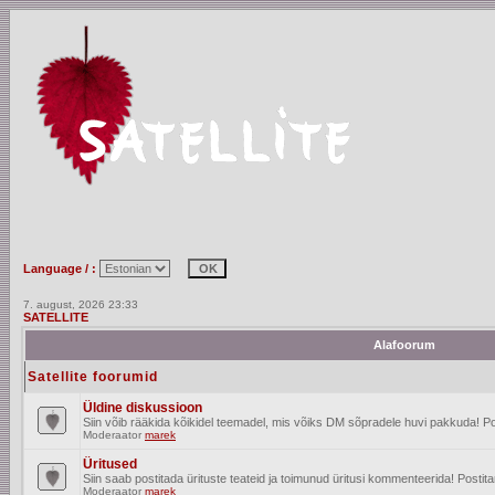
Language / :
7. august, 2026 23:33
SATELLITE
Alafoorum
Satellite foorumid
Üldine diskussioon
Siin võib rääkida kõikidel teemadel, mis võiks DM sõpradele huvi pakkuda! Po
Moderaator
marek
Üritused
Siin saab postitada ürituste teateid ja toimunud üritusi kommenteerida! Posti
Moderaator
marek