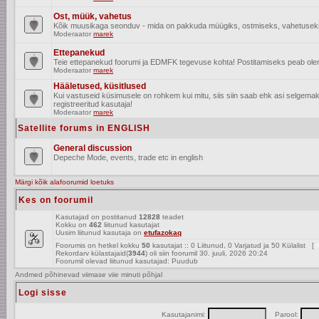
Ost, müük, vahetus
Kõik muusikaga seonduv - mida on pakkuda müügiks, ostmiseks, vahetusek
Moderaator
marek
Ettepanekud
Teie ettepanekud foorumi ja EDMFK tegevuse kohta! Postitamiseks peab olema
Moderaator
marek
Hääletused, küsitlused
Kui vastuseid küsimusele on rohkem kui mitu, siis siin saab ehk asi selgem
registreeritud kasutaja!
Moderaator
marek
Satellite forums in ENGLISH
General discussion
Depeche Mode, events, trade etc in english
Märgi kõik alafoorumid loetuks
Kes on foorumil
Kasutajad on postitanud
12828
teadet
Kokku on
462
liitunud kasutajat
Uusim liitunud kasutaja on
etufazokaq
Foorumis on hetkel kokku
50
kasutajat :: 0 Liitunud, 0 Varjatud ja 50 Külalist [
A
Rekordarv külastajaid(
3944
) oli siin foorumil 30. juuli, 2026 20:24
Foorumil olevad liitunud kasutajad: Puudub
Andmed põhinevad viimase viie minuti põhjal
Logi sisse
Kasutajanimi:
Parool: