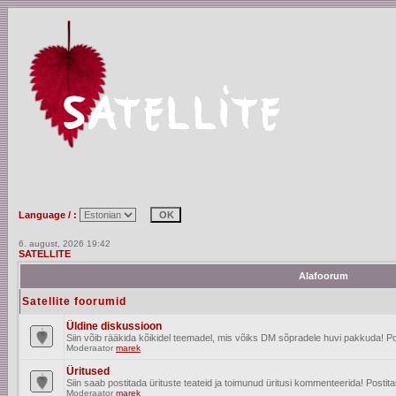
Language / :
6. august, 2026 19:42
SATELLITE
Alafoorum
Satellite foorumid
Üldine diskussioon
Siin võib rääkida kõikidel teemadel, mis võiks DM sõpradele huvi pakkuda! Po
Moderaator
marek
Üritused
Siin saab postitada ürituste teateid ja toimunud üritusi kommenteerida! Posti
Moderaator
marek