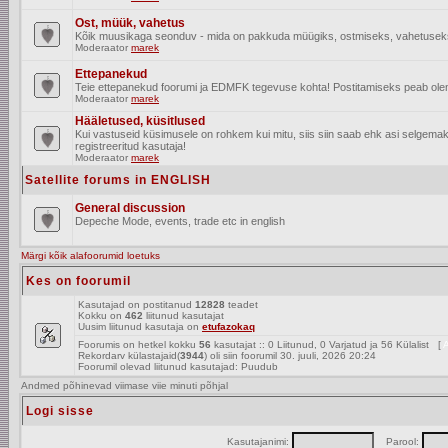
Ost, müük, vahetus
Kõik muusikaga seonduv - mida on pakkuda müügiks, ostmiseks, vahetusek
Moderaator
marek
Ettepanekud
Teie ettepanekud foorumi ja EDMFK tegevuse kohta! Postitamiseks peab olema
Moderaator
marek
Hääletused, küsitlused
Kui vastuseid küsimusele on rohkem kui mitu, siis siin saab ehk asi selgem
registreeritud kasutaja!
Moderaator
marek
Satellite forums in ENGLISH
General discussion
Depeche Mode, events, trade etc in english
Märgi kõik alafoorumid loetuks
Kes on foorumil
Kasutajad on postitanud
12828
teadet
Kokku on
462
liitunud kasutajat
Uusim liitunud kasutaja on
etufazokaq
Foorumis on hetkel kokku
56
kasutajat :: 0 Liitunud, 0 Varjatud ja 56 Külalist [
A
Rekordarv külastajaid(
3944
) oli siin foorumil 30. juuli, 2026 20:24
Foorumil olevad liitunud kasutajad: Puudub
Andmed põhinevad viimase viie minuti põhjal
Logi sisse
Kasutajanimi:
Parool: