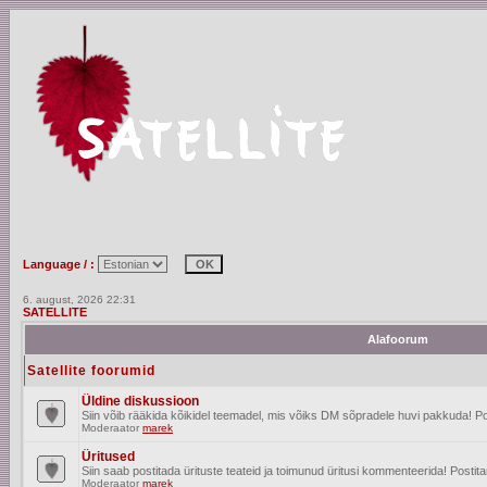
Language / :
6. august, 2026 22:31
SATELLITE
Alafoorum
Satellite foorumid
Üldine diskussioon
Siin võib rääkida kõikidel teemadel, mis võiks DM sõpradele huvi pakkuda! Po
Moderaator
marek
Üritused
Siin saab postitada ürituste teateid ja toimunud üritusi kommenteerida! Posti
Moderaator
marek