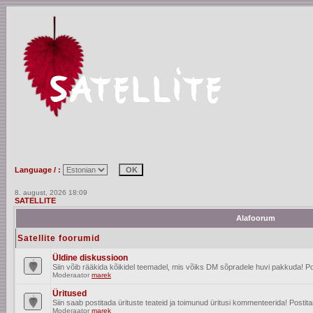
Language / :
8. august, 2026 18:09
SATELLITE
Alafoorum
Satellite foorumid
Üldine diskussioon
Siin võib rääkida kõikidel teemadel, mis võiks DM sõpradele huvi pakkuda! Po
Moderaator
marek
Üritused
Siin saab postitada ürituste teateid ja toimunud üritusi kommenteerida! Posti
Moderaator
marek