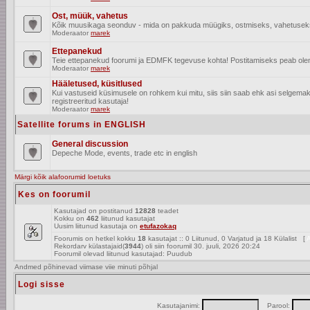
Ost, müük, vahetus
Kõik muusikaga seonduv - mida on pakkuda müügiks, ostmiseks, vahetusek
Moderaator
marek
Ettepanekud
Teie ettepanekud foorumi ja EDMFK tegevuse kohta! Postitamiseks peab olema
Moderaator
marek
Hääletused, küsitlused
Kui vastuseid küsimusele on rohkem kui mitu, siis siin saab ehk asi selgem
registreeritud kasutaja!
Moderaator
marek
Satellite forums in ENGLISH
General discussion
Depeche Mode, events, trade etc in english
Märgi kõik alafoorumid loetuks
Kes on foorumil
Kasutajad on postitanud
12828
teadet
Kokku on
462
liitunud kasutajat
Uusim liitunud kasutaja on
etufazokaq
Foorumis on hetkel kokku
18
kasutajat :: 0 Liitunud, 0 Varjatud ja 18 Külalist [
A
Rekordarv külastajaid(
3944
) oli siin foorumil 30. juuli, 2026 20:24
Foorumil olevad liitunud kasutajad: Puudub
Andmed põhinevad viimase viie minuti põhjal
Logi sisse
Kasutajanimi:
Parool: