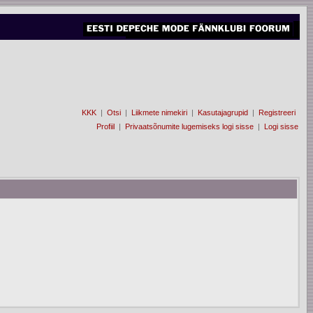
KKK
|
Otsi
|
Liikmete nimekiri
|
Kasutajagrupid
|
Registreeri
Profiil
|
Privaatsõnumite lugemiseks logi sisse
|
Logi sisse