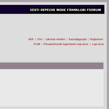
KKK
|
Otsi
|
Liikmete nimekiri
|
Kasutajagrupid
|
Registreeri
Profiil
|
Privaatsõnumite lugemiseks logi sisse
|
Logi sisse